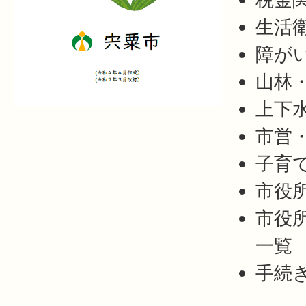
生活
障が
山林
上下
市営
子育
市役
市役
一覧
手続