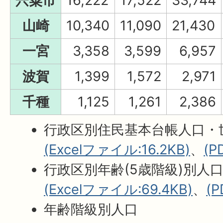
宍粟市
16,222
17,522
33,744
山崎
10,340
11,090
21,430
一宮
3,358
3,599
6,957
波賀
1,399
1,572
2,971
千種
1,125
1,261
2,386
行政区別住民基本台帳人口・
(Excelファイル:16.2KB)
、
(P
行政区別年齢(5歳階級)別人
(Excelファイル:69.4KB)
、
(
年齢階級別人口