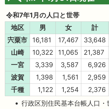
令和7年1月の人口と世帯
地区
男
女
計
宍粟市
16,181
17,467
33,648
山崎
10,322
11,065
21,387
一宮
3,339
3,587
6,926
波賀
1,398
1,561
2,959
千種
1,122
1,254
2,376
行政区別住民基本台帳人口・