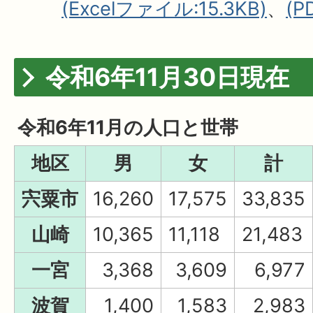
(Excelファイル:15.3KB)
、
(P
令和6年11月30日現在
令和6年11月の人口と世帯
地区
男
女
計
宍粟市
16,260
17,575
33,835
山崎
10,365
11,118
21,483
一宮
3,368
3,609
6,977
波賀
1,400
1,583
2,983