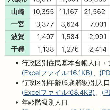
山崎
10,395
11,167
21,562
一宮
3,377
3,624
7,001
波賀
1,407
1,584
2,991
千種
1,138
1,276
2,414
行政区別住民基本台帳人口・
(Excelファイル:16.1KB)
、
(P
行政区別年齢(5歳階級)別人
(Excelファイル:68.4KB)
、
(
年齢階級別人口