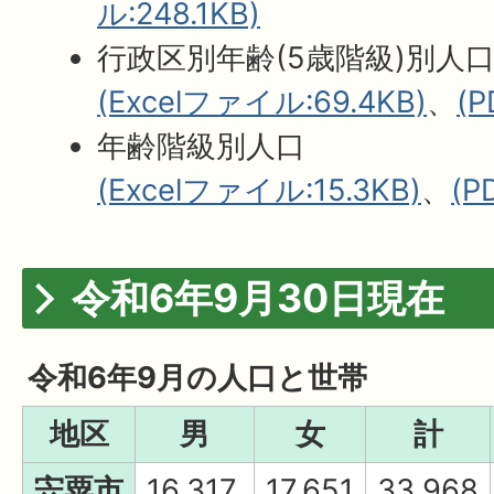
ル:248.1KB)
行政区別年齢(5歳階級)別人
(Excelファイル:69.4KB)
、
(
年齢階級別人口
(Excelファイル:15.3KB)
、
(P
令和6年9月30日現在
令和6年9月の人口と世帯
地区
男
女
計
宍粟市
16,317
17,651
33,968