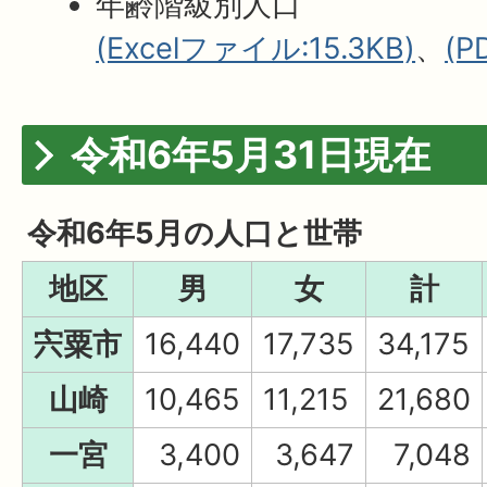
年齢階級別人口
(Excelファイル:15.3KB)
、
(P
令和6年5月31日現在
令和6年5月の人口と世帯
地区
男
女
計
宍粟市
16,440
17,735
34,175
山崎
10,465
11,215
21,680
一宮
3,400
3,647
7,048