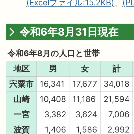
(Excelファイル:15.2KB)
、
(P
令和6年8月31日現在
令和6年8月の人口と世帯
地区
男
女
計
宍粟市
16,341
17,677
34,018
山崎
10,408
11,186
21,594
一宮
3,382
3,624
7,006
波賀
1,406
1,586
2,992