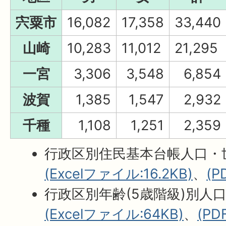
宍粟市
16,082
17,358
33,440
山崎
10,283
11,012
21,295
一宮
3,306
3,548
6,854
波賀
1,385
1,547
2,932
千種
1,108
1,251
2,359
行政区別住民基本台帳人口・
(Excelファイル:16.2KB)
、
(P
行政区別年齢(5歳階級)別人
(Excelファイル:64KB)
、
(PD