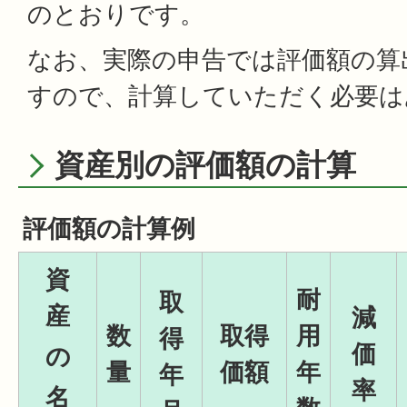
のとおりです。
なお、実際の申告では評価額の算
すので、計算していただく必要は
資産別の評価額の計算
評価額の計算例
資
耐
取
産
減
数
取得
用
得
価
の
量
価額
年
年
率
名