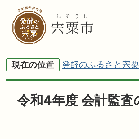
発酵のふるさと宍粟
現在の位置
令和4年度 会計監査