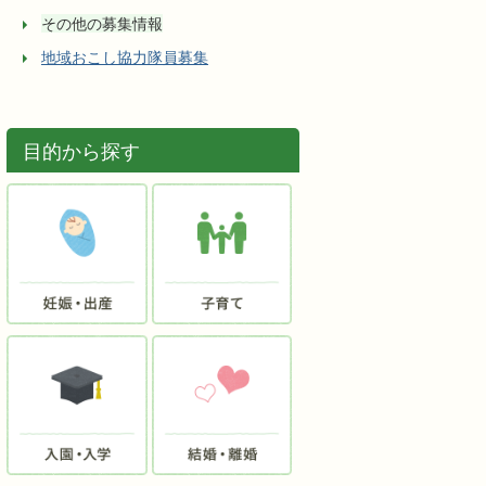
その他の募集情報
地域おこし協力隊員募集
目的から探す