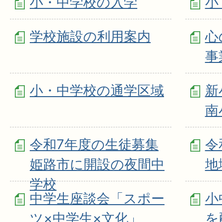
小・中学校の入学
小
学校施設の利用案内
心
事
小・中学校の通学区域
新
南
令和7年度の生徒募集
令
姫路市に開設の夜間中
地
学校
中学生座談会「スポー
小
ツ×中学生×文化」
を