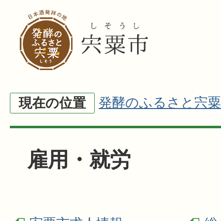
発酵のふるさと宍粟
現在の位置
雇用・就労