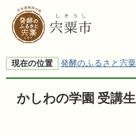
発酵のふるさと宍粟
現在の位置
かしわの学園 受講