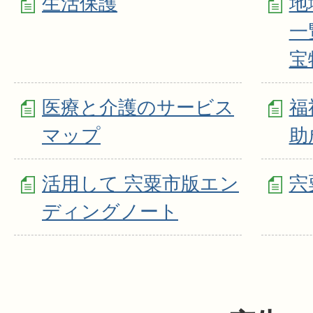
生活保護
地
一
宝
医療と介護のサービス
福
マップ
助
活用して 宍粟市版エン
宍
ディングノート