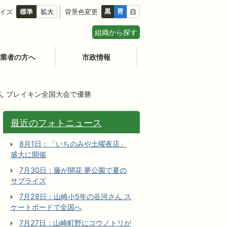
イズ
背景色変更
組織から探す
業者の方へ
市政情報
ん ブレイキン全国大会で優勝
最近のフォトニュース
8月1日：「いちのみや土曜夜店」
盛大に開催
7月30日：藤が開花 夢公園で夏の
サプライズ
7月28日：山崎小5年の谷河さん ス
ケートボードで全国へ
7月27日：山崎町野にコウノトリが