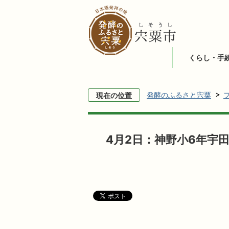
くらし・手
発酵のふるさと宍粟
現在の位置
4月2日：神野小6年宇