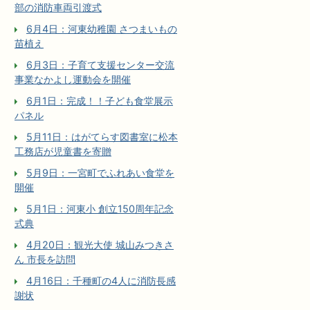
部の消防車両引渡式
6月4日：河東幼稚園 さつまいもの
苗植え
6月3日：子育て支援センター交流
事業なかよし運動会を開催
6月1日：完成！！子ども食堂展示
パネル
5月11日：はがてらす図書室に松本
工務店が児童書を寄贈
5月9日：一宮町でふれあい食堂を
開催
5月1日：河東小 創立150周年記念
式典
4月20日：観光大使 城山みつきさ
ん 市長を訪問
4月16日：千種町の4人に消防長感
謝状