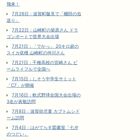
飛来！
7月26日：波賀町飯見で「棚田の虫
送り」
7月22日：山崎町の柴原さん ドラ
ゴンボートで世界大会出場
7月21日：「でかっ」 20キロ超の
スイカ収穫 山崎町の仲川さん
7月21日：千種高校の宮崎さん ビ
ームライフルで全国へ
7月15日：しそう中学生サミット
「C7」が開催
7月16日：軟式野球全国大会出場の
3名が表敬訪問
7月8日：波賀幼児童 カブトムシド
ーム訪問
7月4日：はがてらす図書室「七夕
のつどい」