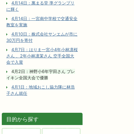
4月14日：萬まる堂 準グランプリ
に輝く
4月14日：一宮南中学校で交通安全
教室を実施
4月10日：株式会社サンエムが市に
30万円を寄付
4月7日：はりま一宮小4年小林凛桜
さん 、2年小林凛茉さん 空手全国大
会で入賞
4月2日：神野小6年宇田さん ブレ
イキン全国大会で優勝
4月1日：地域おこし協力隊に林浩
子さん就任
目的から探す