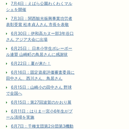
7月4日：えばら公園わくわくマル
シェを開催
7月3日：関西観光振興事業功労者
表彰受賞 松本貞人さん 市長を表敬
6月30日：伊和高カヌー部3年谷口
さん アジア大会に出場
6月25日： 日本小学生ボレーボー
ル連盟 山崎町の鳥居さんに感謝状
6月22日：夏が来た！
6月16日：固定資産評価審査委員に
田中さん、西川さん、鳥居さん
6月15日：山崎小の田中さん 野球
で全国へ
6月15日：第27回波賀のかおり展
6月11日：はりま一宮小6年生がプ
ール清掃を実施
6月7日：千種支団第2分団第3機動