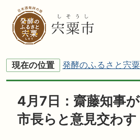
発酵のふるさと宍粟
現在の位置
4月7日：齋藤知事
市長らと意見交わす