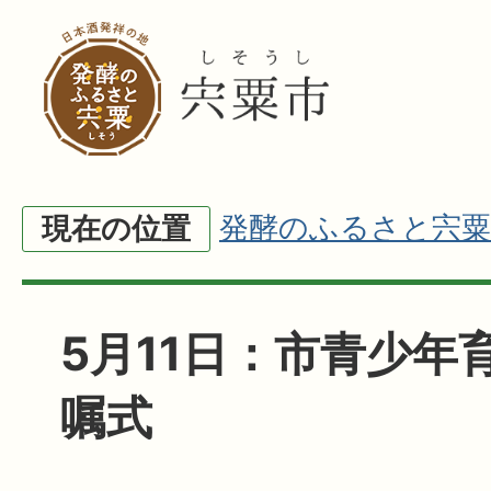
発酵のふるさと宍粟
現在の位置
5月11日：市青少年
嘱式