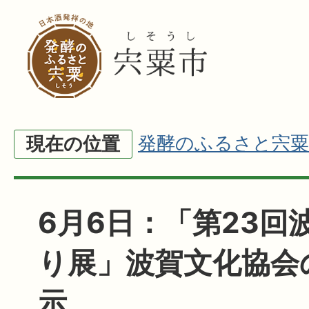
発酵のふるさと宍粟
現在の位置
6月6日：「第23回
り展」波賀文化協会
示