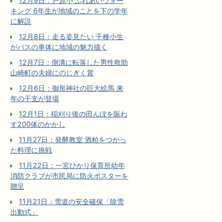
12月9日：戸原小 ふれあいウォー
キング 6年生が地域のことを下の学年
に解説
12月8日：走る姿見たい 千種小生
がバスの車体に地域の魅力描く
12月7日：側溝に転落した男性救助
山崎町の夫婦にのじぎく賞
12月6日：御形神社の巨大絵馬 来
年の干支が登場
12月1日：稲刈り後の田んぼを賑わ
す200体のかかし
11月27日：発酵教室 酒粕をつかっ
た料理に挑戦
11月22日：一宮ひかり保育所幼年
消防クラブが市民局に防火ポスターを
贈呈
11月21日：雪道の安全確保「除雪
出動式」