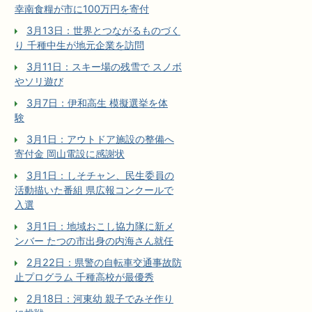
幸南食糧が市に100万円を寄付
3月13日：世界とつながるものづく
り 千種中生が地元企業を訪問
3月11日：スキー場の残雪で スノボ
やソリ遊び
3月7日：伊和高生 模擬選挙を体
験
3月1日：アウトドア施設の整備へ
寄付金 岡山電設に感謝状
3月1日：しそチャン、民生委員の
活動描いた番組 県広報コンクールで
入選
3月1日：地域おこし協力隊に新メ
ンバー たつの市出身の内海さん就任
2月22日：県警の自転車交通事故防
止プログラム 千種高校が最優秀
2月18日：河東幼 親子でみそ作り