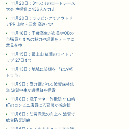
11月20日：3年ぶりのロードレース
大会 声援背に436人が力走
11月20日：ラッピングでアウトド
アPR 山崎－三宮 高速バス
11月18日：千種高生が市長やOBの
市職員とまちの魅力や課題をテーマに
意見交換
11月15日：最上山 紅葉のライトア
ップ 27日まで
11月13日：地域に笑顔を 「はが軽
トラ市」
11月9日：受け継がれる波賀森林鉄
道 波賀中生が遺構跡を探索
11月8日：電子マネー詐欺防ぐ 山崎
町のコンビニ店員に宍粟署が感謝状
11月6日：防災意識の向上へ 波賀で
総合防災訓練
11月6日：ちくさええとこ未来会議