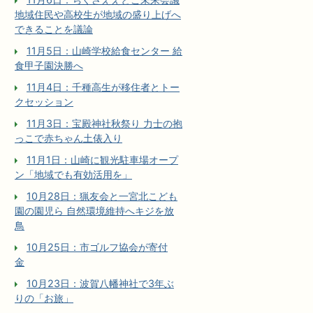
地域住民や高校生が地域の盛り上げへ
できることを議論
11月5日：山崎学校給食センター 給
食甲子園決勝へ
11月4日：千種高生が移住者とトー
クセッション
11月3日：宝殿神社秋祭り 力士の抱
っこで赤ちゃん土俵入り
11月1日：山崎に観光駐車場オープ
ン「地域でも有効活用を」
10月28日：猟友会と一宮北こども
園の園児ら 自然環境維持へキジを放
鳥
10月25日：市ゴルフ協会が寄付
金
10月23日：波賀八幡神社で3年ぶ
りの「お旅」