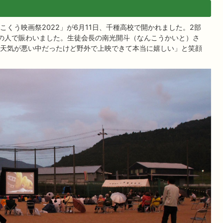
くう映画祭2022」が6月11日、千種高校で開かれました。2部
の人で賑わいました。生徒会長の南光開斗（なんこうかいと）さ
天気が悪い中だったけど野外で上映できて本当に嬉しい」と笑顔