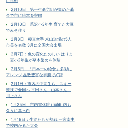
に挑戦
2月10日：第一生命労組が集めた募
金で市に絵本を寄贈
2月10日：蔦沢小3年生 育てた大豆
でみそ作り
2月8日：極真空手 米山道場の5人
市長を表敬 3月に全国大会出場
2月7日：色の変化たのしい はりま
一宮小2年生が草木染めを体験
2月6日：「日本一の給食」多彩に
アレンジ 品数豊富な御膳で好評
2月1日：市内の中高生ら、スキー
競技で全国へ 平田さん、山本さん、
川上さん
1月25日：市内雪化粧 山崎町内も
久々に真っ白
1月18日：生徒たちが熱戦 一宮南中
で校内かるた大会