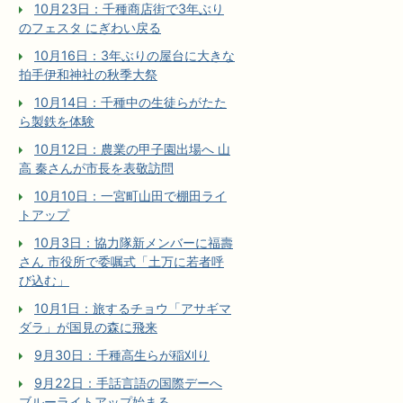
10月23日：千種商店街で3年ぶり
のフェスタ にぎわい戻る
10月16日：3年ぶりの屋台に大きな
拍手伊和神社の秋季大祭
10月14日：千種中の生徒らがたた
ら製鉄を体験
10月12日：農業の甲子園出場へ 山
高 秦さんが市長を表敬訪問
10月10日：一宮町山田で棚田ライ
トアップ
10月3日：協力隊新メンバーに福壽
さん 市役所で委嘱式「土万に若者呼
び込む」
10月1日：旅するチョウ「アサギマ
ダラ」が国見の森に飛来
9月30日：千種高生らが稲刈り
9月22日：手話言語の国際デーへ
ブルーライトアップ始まる