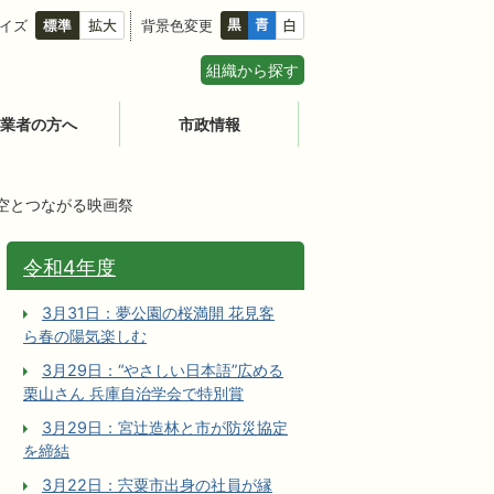
イズ
背景色変更
組織から探す
業者の方へ
市政情報
夜空とつながる映画祭
令和4年度
3月31日：夢公園の桜満開 花見客
ら春の陽気楽しむ
3月29日：“やさしい日本語”広める
栗山さん 兵庫自治学会で特別賞
3月29日：宮辻󠄀造林と市が防災協定
を締結
3月22日：宍粟市出身の社員が縁