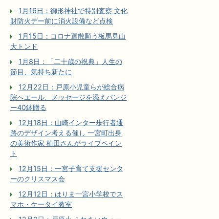
1月16日：御形神社で特別査察 文化
財防火デー前に消火設備など点検
1月15日：コロナ退散願う板馬見山
大トンド
1月8日：「二十歳の祝典」人生の
節目、気持ち新たに
12月22日：戸原小児童らが総合病
院へエール、メッセージを添えパンジ
ー40鉢贈る
12月18日：山崎インター歩行者通
路のデザイン考える催し 一宮町出身
の美術作家 植田さんがライブペイン
ト
12月15日：一宮子育て支援センタ
ーのクリスマス会
12月12日：はりま一宮小学校でス
マホ・ケータイ教室