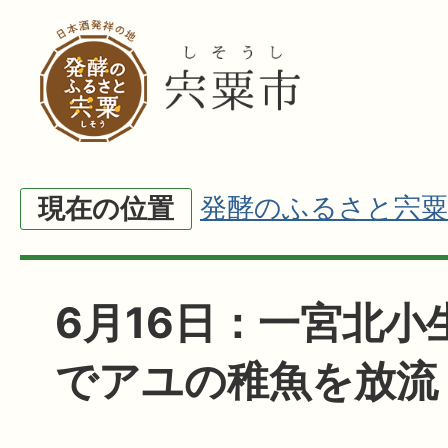
発酵のふるさと宍粟
現在の位置
6月16日：一宮北小
でアユの稚魚を放流