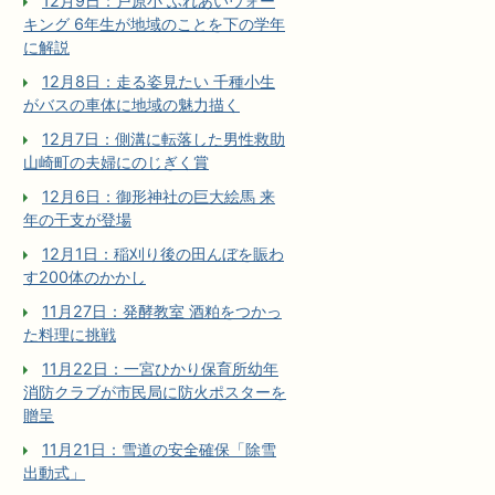
12月9日：戸原小 ふれあいウォー
キング 6年生が地域のことを下の学年
に解説
12月8日：走る姿見たい 千種小生
がバスの車体に地域の魅力描く
12月7日：側溝に転落した男性救助
山崎町の夫婦にのじぎく賞
12月6日：御形神社の巨大絵馬 来
年の干支が登場
12月1日：稲刈り後の田んぼを賑わ
す200体のかかし
11月27日：発酵教室 酒粕をつかっ
た料理に挑戦
11月22日：一宮ひかり保育所幼年
消防クラブが市民局に防火ポスターを
贈呈
11月21日：雪道の安全確保「除雪
出動式」