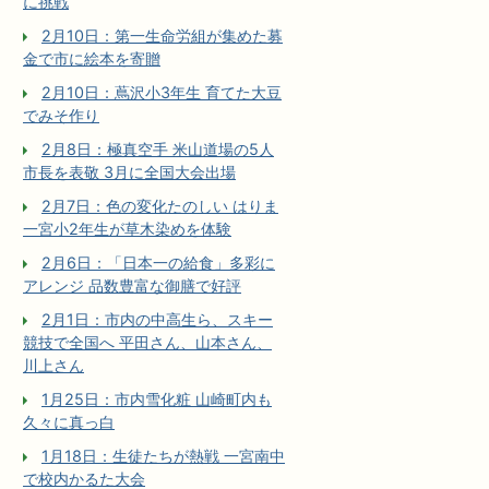
に挑戦
2月10日：第一生命労組が集めた募
金で市に絵本を寄贈
2月10日：蔦沢小3年生 育てた大豆
でみそ作り
2月8日：極真空手 米山道場の5人
市長を表敬 3月に全国大会出場
2月7日：色の変化たのしい はりま
一宮小2年生が草木染めを体験
2月6日：「日本一の給食」多彩に
アレンジ 品数豊富な御膳で好評
2月1日：市内の中高生ら、スキー
競技で全国へ 平田さん、山本さん、
川上さん
1月25日：市内雪化粧 山崎町内も
久々に真っ白
1月18日：生徒たちが熱戦 一宮南中
で校内かるた大会