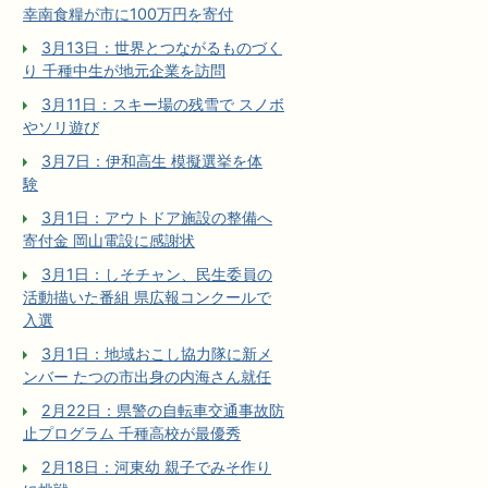
幸南食糧が市に100万円を寄付
3月13日：世界とつながるものづく
り 千種中生が地元企業を訪問
3月11日：スキー場の残雪で スノボ
やソリ遊び
3月7日：伊和高生 模擬選挙を体
験
3月1日：アウトドア施設の整備へ
寄付金 岡山電設に感謝状
3月1日：しそチャン、民生委員の
活動描いた番組 県広報コンクールで
入選
3月1日：地域おこし協力隊に新メ
ンバー たつの市出身の内海さん就任
2月22日：県警の自転車交通事故防
止プログラム 千種高校が最優秀
2月18日：河東幼 親子でみそ作り