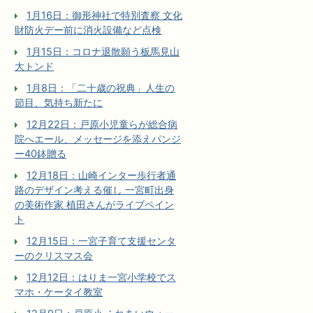
1月16日：御形神社で特別査察 文化
財防火デー前に消火設備など点検
1月15日：コロナ退散願う板馬見山
大トンド
1月8日：「二十歳の祝典」人生の
節目、気持ち新たに
12月22日：戸原小児童らが総合病
院へエール、メッセージを添えパンジ
ー40鉢贈る
12月18日：山崎インター歩行者通
路のデザイン考える催し 一宮町出身
の美術作家 植田さんがライブペイン
ト
12月15日：一宮子育て支援センタ
ーのクリスマス会
12月12日：はりま一宮小学校でス
マホ・ケータイ教室