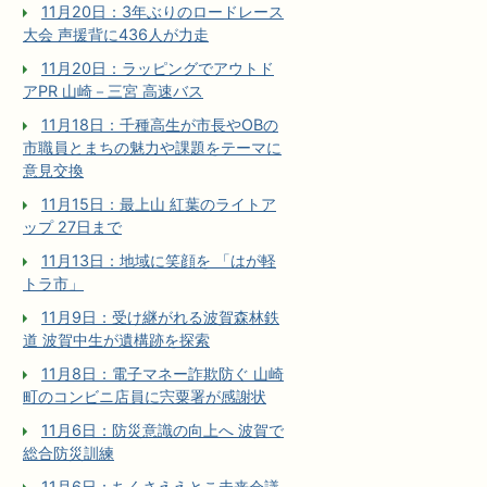
11月20日：3年ぶりのロードレース
大会 声援背に436人が力走
11月20日：ラッピングでアウトド
アPR 山崎－三宮 高速バス
11月18日：千種高生が市長やOBの
市職員とまちの魅力や課題をテーマに
意見交換
11月15日：最上山 紅葉のライトア
ップ 27日まで
11月13日：地域に笑顔を 「はが軽
トラ市」
11月9日：受け継がれる波賀森林鉄
道 波賀中生が遺構跡を探索
11月8日：電子マネー詐欺防ぐ 山崎
町のコンビニ店員に宍粟署が感謝状
11月6日：防災意識の向上へ 波賀で
総合防災訓練
11月6日：ちくさええとこ未来会議