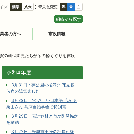
イズ
背景色変更
組織から探す
業者の方へ
市政情報
波賀の幼保園児たちが茅の輪くぐりを体験
令和4年度
3月31日：夢公園の桜満開 花見客
ら春の陽気楽しむ
3月29日：“やさしい日本語”広める
栗山さん 兵庫自治学会で特別賞
3月29日：宮辻󠄀造林と市が防災協定
を締結
3月22日：宍粟市出身の社員が縁