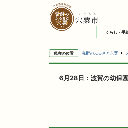
くらし・手
発酵のふるさと宍粟
現在の位置
6月28日：波賀の幼保