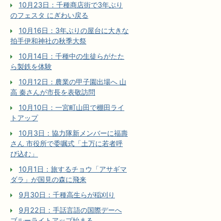
10月23日：千種商店街で3年ぶり
のフェスタ にぎわい戻る
10月16日：3年ぶりの屋台に大きな
拍手伊和神社の秋季大祭
10月14日：千種中の生徒らがたた
ら製鉄を体験
10月12日：農業の甲子園出場へ 山
高 秦さんが市長を表敬訪問
10月10日：一宮町山田で棚田ライ
トアップ
10月3日：協力隊新メンバーに福壽
さん 市役所で委嘱式「土万に若者呼
び込む」
10月1日：旅するチョウ「アサギマ
ダラ」が国見の森に飛来
9月30日：千種高生らが稲刈り
9月22日：手話言語の国際デーへ
ブルーライトアップ始まる