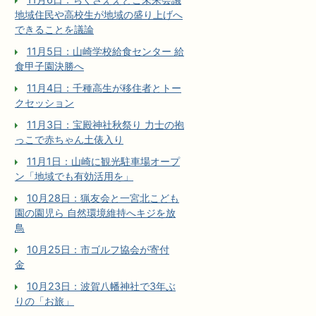
地域住民や高校生が地域の盛り上げへ
できることを議論
11月5日：山崎学校給食センター 給
食甲子園決勝へ
11月4日：千種高生が移住者とトー
クセッション
11月3日：宝殿神社秋祭り 力士の抱
っこで赤ちゃん土俵入り
11月1日：山崎に観光駐車場オープ
ン「地域でも有効活用を」
10月28日：猟友会と一宮北こども
園の園児ら 自然環境維持へキジを放
鳥
10月25日：市ゴルフ協会が寄付
金
10月23日：波賀八幡神社で3年ぶ
りの「お旅」