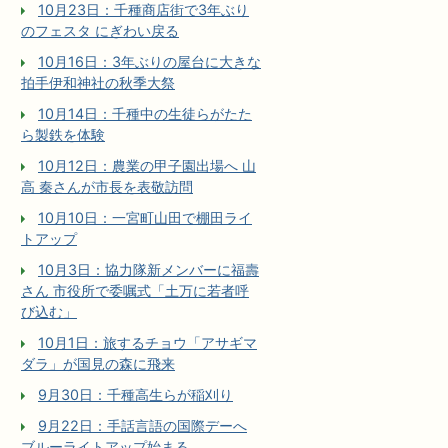
10月23日：千種商店街で3年ぶり
のフェスタ にぎわい戻る
10月16日：3年ぶりの屋台に大きな
拍手伊和神社の秋季大祭
10月14日：千種中の生徒らがたた
ら製鉄を体験
10月12日：農業の甲子園出場へ 山
高 秦さんが市長を表敬訪問
10月10日：一宮町山田で棚田ライ
トアップ
10月3日：協力隊新メンバーに福壽
さん 市役所で委嘱式「土万に若者呼
び込む」
10月1日：旅するチョウ「アサギマ
ダラ」が国見の森に飛来
9月30日：千種高生らが稲刈り
9月22日：手話言語の国際デーへ
ブルーライトアップ始まる