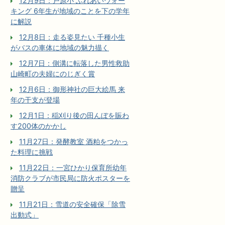
12月9日：戸原小 ふれあいウォー
キング 6年生が地域のことを下の学年
に解説
12月8日：走る姿見たい 千種小生
がバスの車体に地域の魅力描く
12月7日：側溝に転落した男性救助
山崎町の夫婦にのじぎく賞
12月6日：御形神社の巨大絵馬 来
年の干支が登場
12月1日：稲刈り後の田んぼを賑わ
す200体のかかし
11月27日：発酵教室 酒粕をつかっ
た料理に挑戦
11月22日：一宮ひかり保育所幼年
消防クラブが市民局に防火ポスターを
贈呈
11月21日：雪道の安全確保「除雪
出動式」