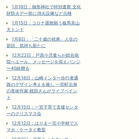
1月16日：御形神社で特別査察 文化
財防火デー前に消火設備など点検
1月15日：コロナ退散願う板馬見山
大トンド
1月8日：「二十歳の祝典」人生の
節目、気持ち新たに
12月22日：戸原小児童らが総合病
院へエール、メッセージを添えパンジ
ー40鉢贈る
12月18日：山崎インター歩行者通
路のデザイン考える催し 一宮町出身
の美術作家 植田さんがライブペイン
ト
12月15日：一宮子育て支援センタ
ーのクリスマス会
12月12日：はりま一宮小学校でス
マホ・ケータイ教室