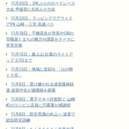
11月20日：3年ぶりのロードレース
大会 声援背に436人が力走
11月20日：ラッピングでアウトド
アPR 山崎－三宮 高速バス
11月18日：千種高生が市長やOBの
市職員とまちの魅力や課題をテーマに
意見交換
11月15日：最上山 紅葉のライトア
ップ 27日まで
11月13日：地域に笑顔を 「はが軽
トラ市」
11月9日：受け継がれる波賀森林鉄
道 波賀中生が遺構跡を探索
11月8日：電子マネー詐欺防ぐ 山崎
町のコンビニ店員に宍粟署が感謝状
11月6日：防災意識の向上へ 波賀で
総合防災訓練
11月6日：ちくさええとこ未来会議