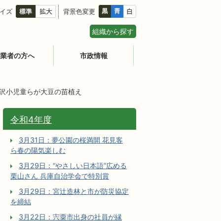
イズ
背景色変更
組織から探す
業者の方へ
市政情報
蔦沢小児童らが大豆の苗植え
令和4年度
3月31日：夢公園の桜満開 花見客
ら春の陽気楽しむ
3月29日：“やさしい日本語”広める
栗山さん 兵庫自治学会で特別賞
3月29日：宮辻󠄀造林と市が防災協定
を締結
3月22日：宍粟市出身の社員が縁