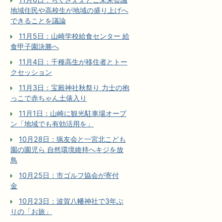
地域住民や高校生が地域の盛り上げへ
できることを議論
11月5日：山崎学校給食センター 給
食甲子園決勝へ
11月4日：千種高生が移住者とトー
クセッション
11月3日：宝殿神社秋祭り 力士の抱
っこで赤ちゃん土俵入り
11月1日：山崎に観光駐車場オープ
ン「地域でも有効活用を」
10月28日：猟友会と一宮北こども
園の園児ら 自然環境維持へキジを放
鳥
10月25日：市ゴルフ協会が寄付
金
10月23日：波賀八幡神社で3年ぶ
りの「お旅」