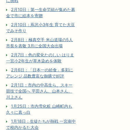
に挑戦
2月10日：第一生命労組が集めた募
金で市に絵本を寄贈
2月10日：蔦沢小3年生 育てた大豆
でみそ作り
2月8日：極真空手 米山道場の5人
市長を表敬 3月に全国大会出場
2月7日：色の変化たのしい はりま
一宮小2年生が草木染めを体験
2月6日：「日本一の給食」多彩に
アレンジ 品数豊富な御膳で好評
2月1日：市内の中高生ら、スキー
競技で全国へ 平田さん、山本さん、
川上さん
1月25日：市内雪化粧 山崎町内も
久々に真っ白
1月18日：生徒たちが熱戦 一宮南中
で校内かるた大会