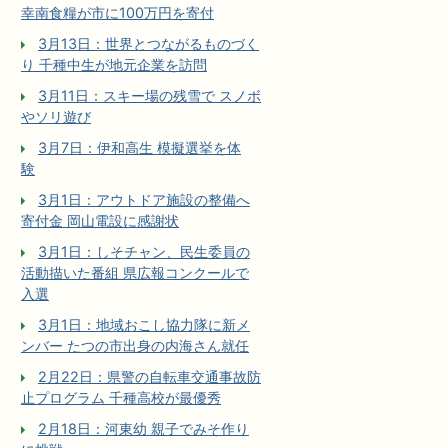
幸南食糧が市に100万円を寄付
3月13日：世界とつながるものづく
り 千種中生が地元企業を訪問
3月11日：スキー場の残雪で スノボ
やソリ遊び
3月7日：伊和高生 模擬選挙を体
験
3月1日：アウトドア施設の整備へ
寄付金 岡山電設に感謝状
3月1日：しそチャン、民生委員の
活動描いた番組 県広報コンクールで
入選
3月1日：地域おこし協力隊に新メ
ンバー たつの市出身の内海さん就任
2月22日：県警の自転車交通事故防
止プログラム 千種高校が最優秀
2月18日：河東幼 親子でみそ作り