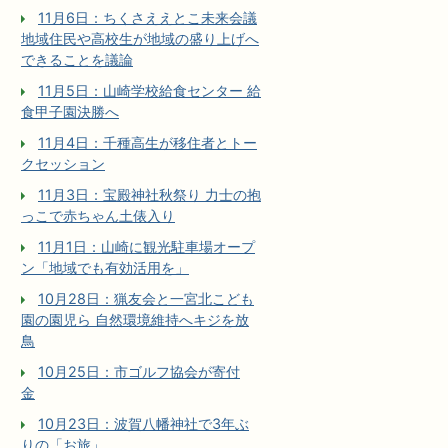
11月6日：ちくさええとこ未来会議
地域住民や高校生が地域の盛り上げへ
できることを議論
11月5日：山崎学校給食センター 給
食甲子園決勝へ
11月4日：千種高生が移住者とトー
クセッション
11月3日：宝殿神社秋祭り 力士の抱
っこで赤ちゃん土俵入り
11月1日：山崎に観光駐車場オープ
ン「地域でも有効活用を」
10月28日：猟友会と一宮北こども
園の園児ら 自然環境維持へキジを放
鳥
10月25日：市ゴルフ協会が寄付
金
10月23日：波賀八幡神社で3年ぶ
りの「お旅」