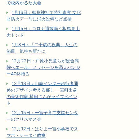
で校内かるた大会
1月16日：御形神社で特別査察 文化
財防火デー前に消火設備など点検
1月15日：コロナ退散願う板馬見山
大トンド
1月8日：「二十歳の祝典」人生の
節目、気持ち新たに
12月22日：戸原小児童らが総合病
院へエール、メッセージを添えパンジ
ー40鉢贈る
12月18日：山崎インター歩行者通
路のデザイン考える催し 一宮町出身
の美術作家 植田さんがライブペイン
ト
12月15日：一宮子育て支援センタ
ーのクリスマス会
12月12日：はりま一宮小学校でス
マホ・ケータイ教室