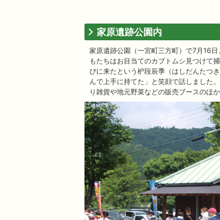
家原遺跡公園内
家原遺跡公園（一宮町三方町）で7月16
もたちはお目当てのカブトムシ見つけて捕
びに来たという枦段辰季（はしだんたつき
んで上手に持てた」と笑顔で話しました。
り雑貨や地元野菜などの販売ブースのほか