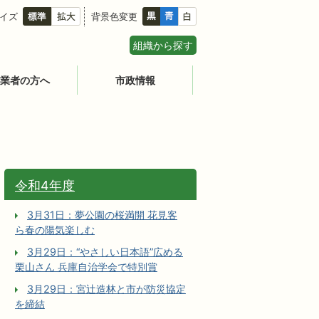
イズ
背景色変更
組織から探す
業者の方へ
市政情報
令和4年度
3月31日：夢公園の桜満開 花見客
ら春の陽気楽しむ
3月29日：“やさしい日本語”広める
栗山さん 兵庫自治学会で特別賞
3月29日：宮辻󠄀造林と市が防災協定
を締結