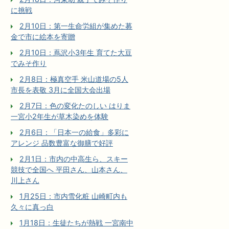
に挑戦
2月10日：第一生命労組が集めた募
金で市に絵本を寄贈
2月10日：蔦沢小3年生 育てた大豆
でみそ作り
2月8日：極真空手 米山道場の5人
市長を表敬 3月に全国大会出場
2月7日：色の変化たのしい はりま
一宮小2年生が草木染めを体験
2月6日：「日本一の給食」多彩に
アレンジ 品数豊富な御膳で好評
2月1日：市内の中高生ら、スキー
競技で全国へ 平田さん、山本さん、
川上さん
1月25日：市内雪化粧 山崎町内も
久々に真っ白
1月18日：生徒たちが熱戦 一宮南中