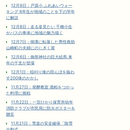
12月9日：戸原小 ふれあいウォー
キング 6年生が地域のことを下の学年
に解説
12月8日：走る姿見たい 千種小生
がバスの車体に地域の魅力描く
12月7日：側溝に転落した男性救助
山崎町の夫婦にのじぎく賞
12月6日：御形神社の巨大絵馬 来
年の干支が登場
12月1日：稲刈り後の田んぼを賑わ
す200体のかかし
11月27日：発酵教室 酒粕をつかっ
た料理に挑戦
11月22日：一宮ひかり保育所幼年
消防クラブが市民局に防火ポスターを
贈呈
11月21日：雪道の安全確保「除雪
出動式」