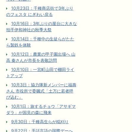
10月23日：千種商店街で3年ぶり
のフェスタ にぎわい戻る
10月16日：3年ぶりの屋台に大きな
拍手伊和神社の秋季大祭
10月14日：千種中の生徒らがたた
ら製鉄を体験
10月12日：農業の甲子園出場へ 山
高 秦さんが市長を表敬訪問
10月10日：一宮町山田で棚田ライ
トアップ
10月3日：協力隊新メンバーに福壽
さん 市役所で委嘱式「土万に若者呼
び込む」
10月1日：旅するチョウ「アサギマ
ダラ」が国見の森に飛来
9月30日：千種高生らが稲刈り
9月22日：手話言語の国際デーへ