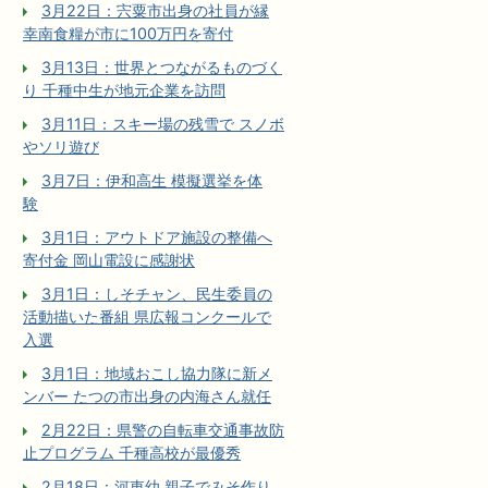
3月22日：宍粟市出身の社員が縁
幸南食糧が市に100万円を寄付
3月13日：世界とつながるものづく
り 千種中生が地元企業を訪問
3月11日：スキー場の残雪で スノボ
やソリ遊び
3月7日：伊和高生 模擬選挙を体
験
3月1日：アウトドア施設の整備へ
寄付金 岡山電設に感謝状
3月1日：しそチャン、民生委員の
活動描いた番組 県広報コンクールで
入選
3月1日：地域おこし協力隊に新メ
ンバー たつの市出身の内海さん就任
2月22日：県警の自転車交通事故防
止プログラム 千種高校が最優秀
2月18日：河東幼 親子でみそ作り