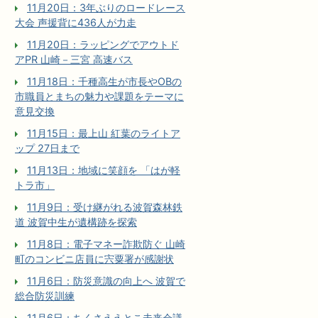
11月20日：3年ぶりのロードレース
大会 声援背に436人が力走
11月20日：ラッピングでアウトド
アPR 山崎－三宮 高速バス
11月18日：千種高生が市長やOBの
市職員とまちの魅力や課題をテーマに
意見交換
11月15日：最上山 紅葉のライトア
ップ 27日まで
11月13日：地域に笑顔を 「はが軽
トラ市」
11月9日：受け継がれる波賀森林鉄
道 波賀中生が遺構跡を探索
11月8日：電子マネー詐欺防ぐ 山崎
町のコンビニ店員に宍粟署が感謝状
11月6日：防災意識の向上へ 波賀で
総合防災訓練
11月6日：ちくさええとこ未来会議