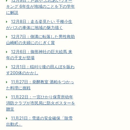
12月9日：戸原小 ふれあいウォー
キング 6年生が地域のことを下の学年
に解説
12月8日：走る姿見たい 千種小生
がバスの車体に地域の魅力描く
12月7日：側溝に転落した男性救助
山崎町の夫婦にのじぎく賞
12月6日：御形神社の巨大絵馬 来
年の干支が登場
12月1日：稲刈り後の田んぼを賑わ
す200体のかかし
11月27日：発酵教室 酒粕をつかっ
た料理に挑戦
11月22日：一宮ひかり保育所幼年
消防クラブが市民局に防火ポスターを
贈呈
11月21日：雪道の安全確保「除雪
出動式」