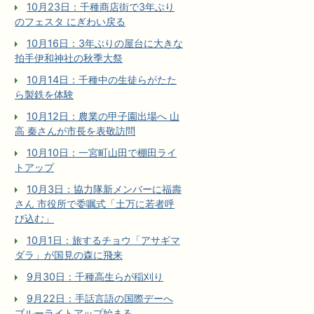
10月23日：千種商店街で3年ぶり
のフェスタ にぎわい戻る
10月16日：3年ぶりの屋台に大きな
拍手伊和神社の秋季大祭
10月14日：千種中の生徒らがたた
ら製鉄を体験
10月12日：農業の甲子園出場へ 山
高 秦さんが市長を表敬訪問
10月10日：一宮町山田で棚田ライ
トアップ
10月3日：協力隊新メンバーに福壽
さん 市役所で委嘱式「土万に若者呼
び込む」
10月1日：旅するチョウ「アサギマ
ダラ」が国見の森に飛来
9月30日：千種高生らが稲刈り
9月22日：手話言語の国際デーへ
ブルーライトアップ始まる