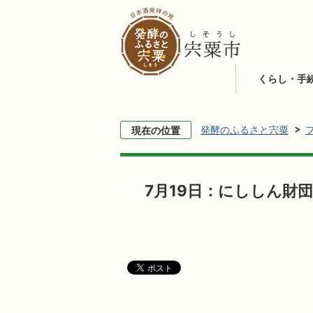
くらし・手
発酵のふるさと宍粟
現在の位置
7月19日：にししん財