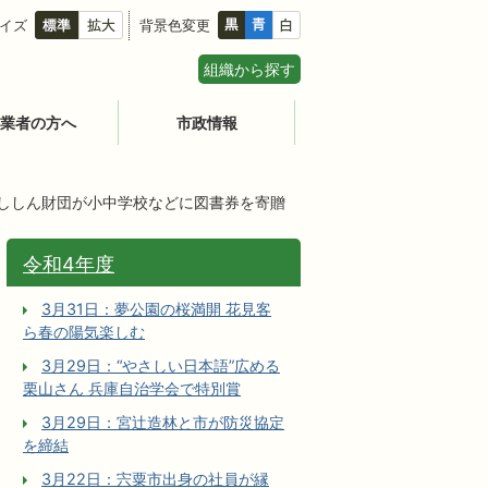
イズ
背景色変更
組織から探す
業者の方へ
市政情報
にししん財団が小中学校などに図書券を寄贈
令和4年度
3月31日：夢公園の桜満開 花見客
ら春の陽気楽しむ
3月29日：“やさしい日本語”広める
栗山さん 兵庫自治学会で特別賞
3月29日：宮辻󠄀造林と市が防災協定
を締結
3月22日：宍粟市出身の社員が縁