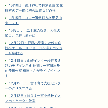
1月16日：御形神社で特別査察 文化
財防火デー前に消火設備など点検
1月15日：コロナ退散願う板馬見山
大トンド
1月8日：「二十歳の祝典」人生の
節目、気持ち新たに
12月22日：戸原小児童らが総合病
院へエール、メッセージを添えパンジ
ー40鉢贈る
12月18日：山崎インター歩行者通
路のデザイン考える催し 一宮町出身
の美術作家 植田さんがライブペイン
ト
12月15日：一宮子育て支援センタ
ーのクリスマス会
12月12日：はりま一宮小学校でス
マホ・ケータイ教室