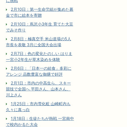
に挑戦
2月10日：第一生命労組が集めた募
金で市に絵本を寄贈
2月10日：蔦沢小3年生 育てた大豆
でみそ作り
2月8日：極真空手 米山道場の5人
市長を表敬 3月に全国大会出場
2月7日：色の変化たのしい はりま
一宮小2年生が草木染めを体験
2月6日：「日本一の給食」多彩に
アレンジ 品数豊富な御膳で好評
2月1日：市内の中高生ら、スキー
競技で全国へ 平田さん、山本さん、
川上さん
1月25日：市内雪化粧 山崎町内も
久々に真っ白
1月18日：生徒たちが熱戦 一宮南中
で校内かるた大会