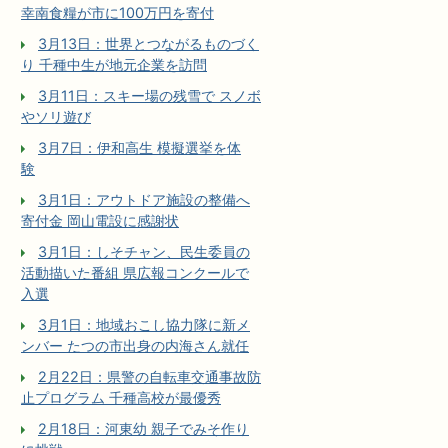
幸南食糧が市に100万円を寄付
3月13日：世界とつながるものづく
り 千種中生が地元企業を訪問
3月11日：スキー場の残雪で スノボ
やソリ遊び
3月7日：伊和高生 模擬選挙を体
験
3月1日：アウトドア施設の整備へ
寄付金 岡山電設に感謝状
3月1日：しそチャン、民生委員の
活動描いた番組 県広報コンクールで
入選
3月1日：地域おこし協力隊に新メ
ンバー たつの市出身の内海さん就任
2月22日：県警の自転車交通事故防
止プログラム 千種高校が最優秀
2月18日：河東幼 親子でみそ作り