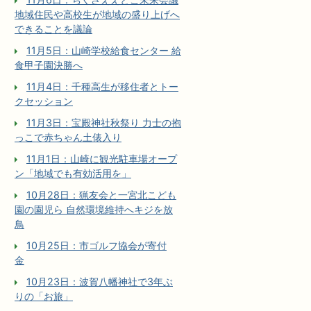
地域住民や高校生が地域の盛り上げへ
できることを議論
11月5日：山崎学校給食センター 給
食甲子園決勝へ
11月4日：千種高生が移住者とトー
クセッション
11月3日：宝殿神社秋祭り 力士の抱
っこで赤ちゃん土俵入り
11月1日：山崎に観光駐車場オープ
ン「地域でも有効活用を」
10月28日：猟友会と一宮北こども
園の園児ら 自然環境維持へキジを放
鳥
10月25日：市ゴルフ協会が寄付
金
10月23日：波賀八幡神社で3年ぶ
りの「お旅」