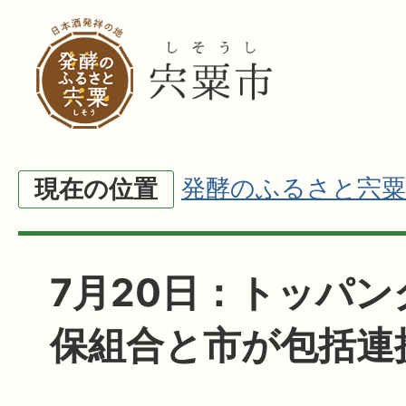
発酵のふるさと宍粟
現在の位置
7月20日：トッパ
保組合と市が包括連