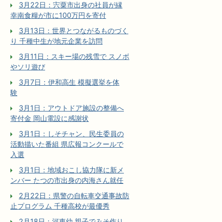
3月22日：宍粟市出身の社員が縁
幸南食糧が市に100万円を寄付
3月13日：世界とつながるものづく
り 千種中生が地元企業を訪問
3月11日：スキー場の残雪で スノボ
やソリ遊び
3月7日：伊和高生 模擬選挙を体
験
3月1日：アウトドア施設の整備へ
寄付金 岡山電設に感謝状
3月1日：しそチャン、民生委員の
活動描いた番組 県広報コンクールで
入選
3月1日：地域おこし協力隊に新メ
ンバー たつの市出身の内海さん就任
2月22日：県警の自転車交通事故防
止プログラム 千種高校が最優秀
2月18日：河東幼 親子でみそ作り