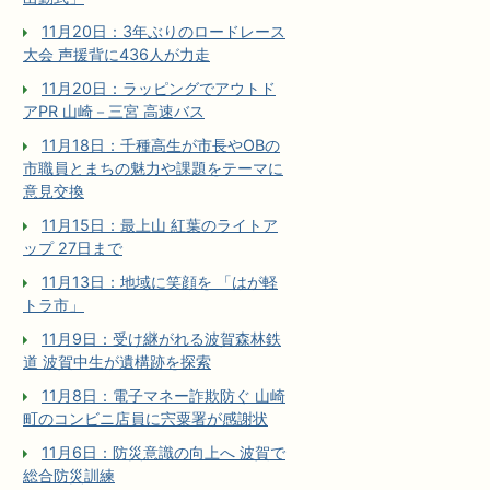
11月20日：3年ぶりのロードレース
大会 声援背に436人が力走
11月20日：ラッピングでアウトド
アPR 山崎－三宮 高速バス
11月18日：千種高生が市長やOBの
市職員とまちの魅力や課題をテーマに
意見交換
11月15日：最上山 紅葉のライトア
ップ 27日まで
11月13日：地域に笑顔を 「はが軽
トラ市」
11月9日：受け継がれる波賀森林鉄
道 波賀中生が遺構跡を探索
11月8日：電子マネー詐欺防ぐ 山崎
町のコンビニ店員に宍粟署が感謝状
11月6日：防災意識の向上へ 波賀で
総合防災訓練