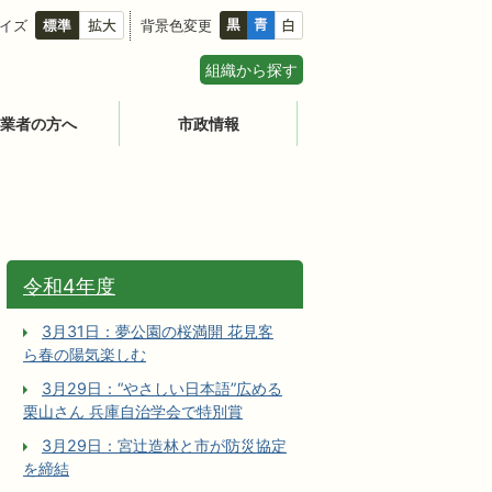
イズ
背景色変更
組織から探す
業者の方へ
市政情報
令和4年度
3月31日：夢公園の桜満開 花見客
ら春の陽気楽しむ
3月29日：“やさしい日本語”広める
栗山さん 兵庫自治学会で特別賞
3月29日：宮辻󠄀造林と市が防災協定
を締結