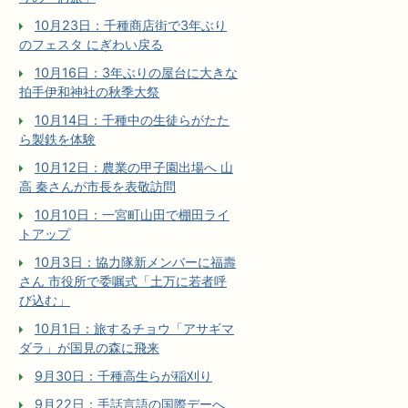
10月23日：千種商店街で3年ぶり
のフェスタ にぎわい戻る
10月16日：3年ぶりの屋台に大きな
拍手伊和神社の秋季大祭
10月14日：千種中の生徒らがたた
ら製鉄を体験
10月12日：農業の甲子園出場へ 山
高 秦さんが市長を表敬訪問
10月10日：一宮町山田で棚田ライ
トアップ
10月3日：協力隊新メンバーに福壽
さん 市役所で委嘱式「土万に若者呼
び込む」
10月1日：旅するチョウ「アサギマ
ダラ」が国見の森に飛来
9月30日：千種高生らが稲刈り
9月22日：手話言語の国際デーへ