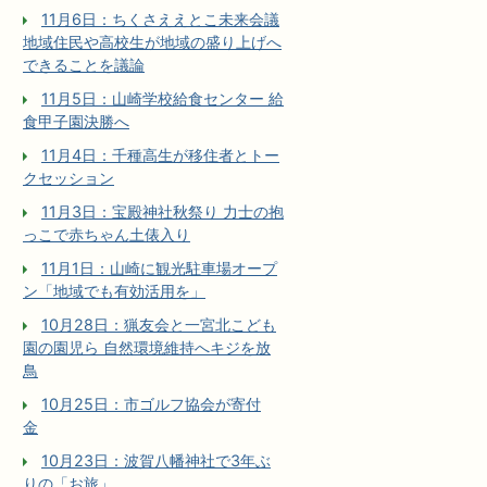
11月6日：ちくさええとこ未来会議
地域住民や高校生が地域の盛り上げへ
できることを議論
11月5日：山崎学校給食センター 給
食甲子園決勝へ
11月4日：千種高生が移住者とトー
クセッション
11月3日：宝殿神社秋祭り 力士の抱
っこで赤ちゃん土俵入り
11月1日：山崎に観光駐車場オープ
ン「地域でも有効活用を」
10月28日：猟友会と一宮北こども
園の園児ら 自然環境維持へキジを放
鳥
10月25日：市ゴルフ協会が寄付
金
10月23日：波賀八幡神社で3年ぶ
りの「お旅」