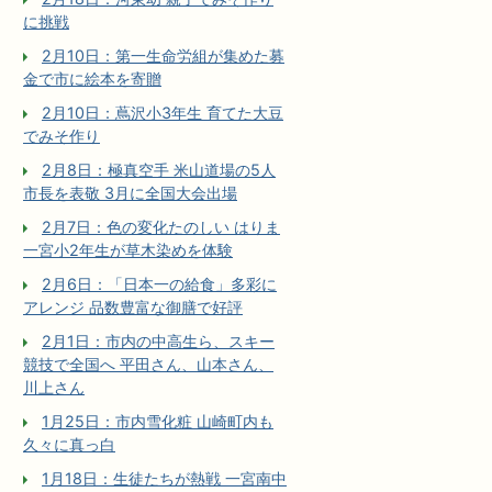
に挑戦
2月10日：第一生命労組が集めた募
金で市に絵本を寄贈
2月10日：蔦沢小3年生 育てた大豆
でみそ作り
2月8日：極真空手 米山道場の5人
市長を表敬 3月に全国大会出場
2月7日：色の変化たのしい はりま
一宮小2年生が草木染めを体験
2月6日：「日本一の給食」多彩に
アレンジ 品数豊富な御膳で好評
2月1日：市内の中高生ら、スキー
競技で全国へ 平田さん、山本さん、
川上さん
1月25日：市内雪化粧 山崎町内も
久々に真っ白
1月18日：生徒たちが熱戦 一宮南中