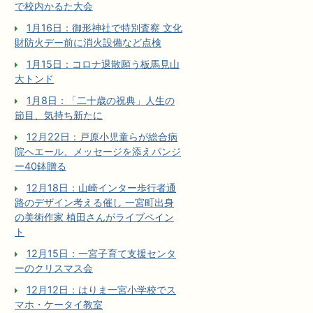
で校内かるた大会
1月16日：御形神社で特別査察 文化
財防火デー前に消火設備など点検
1月15日：コロナ退散願う板馬見山
大トンド
1月8日：「二十歳の祝典」人生の
節目、気持ち新たに
12月22日：戸原小児童らが総合病
院へエール、メッセージを添えパンジ
ー40鉢贈る
12月18日：山崎インター歩行者通
路のデザイン考える催し 一宮町出身
の美術作家 植田さんがライブペイン
ト
12月15日：一宮子育て支援センタ
ーのクリスマス会
12月12日：はりま一宮小学校でス
マホ・ケータイ教室