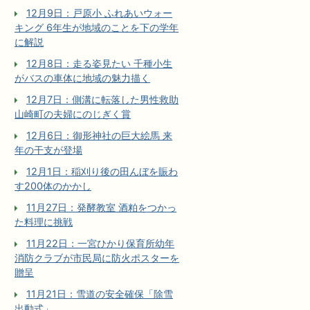
12月9日：戸原小 ふれあいウォー
キング 6年生が地域のことを下の学年
に解説
12月8日：走る姿見たい 千種小生
がバスの車体に地域の魅力描く
12月7日：側溝に転落した男性救助
山崎町の夫婦にのじぎく賞
12月6日：御形神社の巨大絵馬 来
年の干支が登場
12月1日：稲刈り後の田んぼを賑わ
す200体のかかし
11月27日：発酵教室 酒粕をつかっ
た料理に挑戦
11月22日：一宮ひかり保育所幼年
消防クラブが市民局に防火ポスターを
贈呈
11月21日：雪道の安全確保「除雪
出動式」