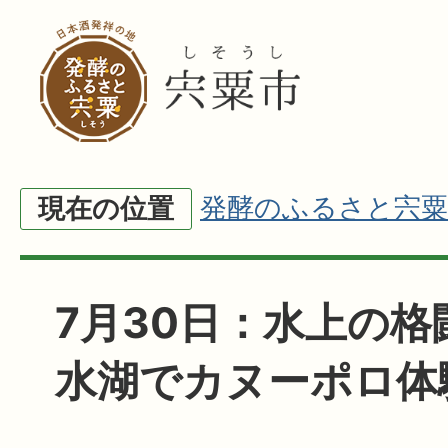
発酵のふるさと宍粟
現在の位置
7月30日：水上の格
水湖でカヌーポロ体