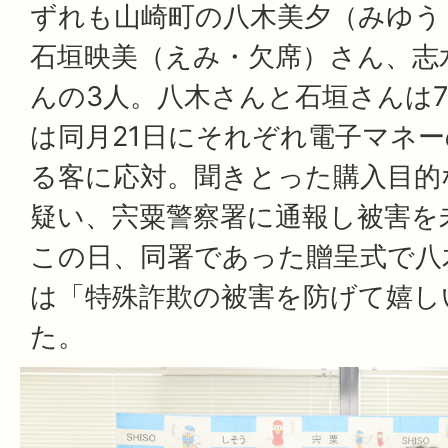
ずれも山崎町の八木美夕（みゆう
石垣映美（えみ・欠席）さん、志
んの3人。八木さんと石垣さんは7
は同月21日にそれぞれ電子マネ
る客に応対。聞きとった購入目的
疑い、宍粟警察署に通報し被害を
この日、同署であった贈呈式で八
は「特殊詐欺の被害を防げて嬉し
た。