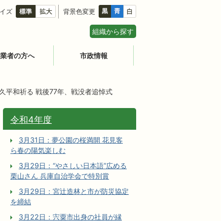
イズ
背景色変更
組織から探す
業者の方へ
市政情報
恒久平和祈る 戦後77年、戦没者追悼式
令和4年度
3月31日：夢公園の桜満開 花見客
ら春の陽気楽しむ
3月29日：“やさしい日本語”広める
栗山さん 兵庫自治学会で特別賞
3月29日：宮辻󠄀造林と市が防災協定
を締結
3月22日：宍粟市出身の社員が縁