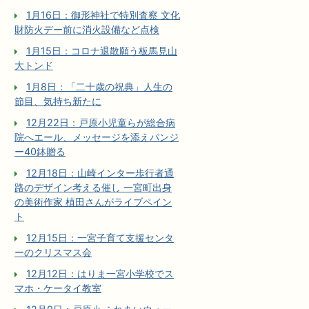
1月16日：御形神社で特別査察 文化
財防火デー前に消火設備など点検
1月15日：コロナ退散願う板馬見山
大トンド
1月8日：「二十歳の祝典」人生の
節目、気持ち新たに
12月22日：戸原小児童らが総合病
院へエール、メッセージを添えパンジ
ー40鉢贈る
12月18日：山崎インター歩行者通
路のデザイン考える催し 一宮町出身
の美術作家 植田さんがライブペイン
ト
12月15日：一宮子育て支援センタ
ーのクリスマス会
12月12日：はりま一宮小学校でス
マホ・ケータイ教室