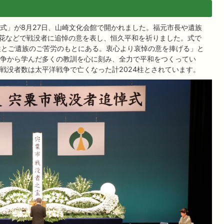
式」が8月27日、山崎文化会館で開かれました。福元市長や遺族
献花などで戦没者に追悼の意を表し、恒久平和を祈りました。式で
牲とご遺族のご苦労のもとにある。衷心より哀悼の意を捧げる」と
争から学んだ多くの教訓を心に刻み、全力で平和をつくってい
戦没者数は太平洋戦争で亡くなった計2024柱とされています。