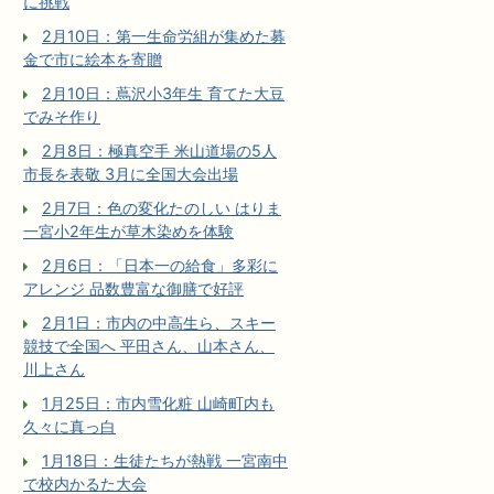
に挑戦
2月10日：第一生命労組が集めた募
金で市に絵本を寄贈
2月10日：蔦沢小3年生 育てた大豆
でみそ作り
2月8日：極真空手 米山道場の5人
市長を表敬 3月に全国大会出場
2月7日：色の変化たのしい はりま
一宮小2年生が草木染めを体験
2月6日：「日本一の給食」多彩に
アレンジ 品数豊富な御膳で好評
2月1日：市内の中高生ら、スキー
競技で全国へ 平田さん、山本さん、
川上さん
1月25日：市内雪化粧 山崎町内も
久々に真っ白
1月18日：生徒たちが熱戦 一宮南中
で校内かるた大会