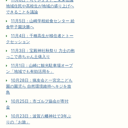
地域住民や高校生が地域の盛り上げへ
できることを議論
11月5日：山崎学校給食センター 給
食甲子園決勝へ
11月4日：千種高生が移住者とトー
クセッション
11月3日：宝殿神社秋祭り 力士の抱
っこで赤ちゃん土俵入り
11月1日：山崎に観光駐車場オープ
ン「地域でも有効活用を」
10月28日：猟友会と一宮北こども
園の園児ら 自然環境維持へキジを放
鳥
10月25日：市ゴルフ協会が寄付
金
10月23日：波賀八幡神社で3年ぶ
りの「お旅」