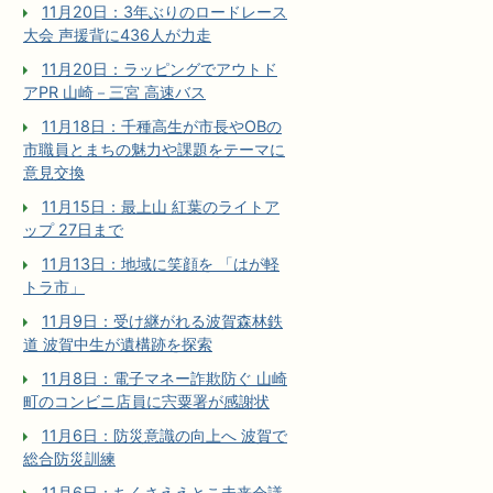
11月20日：3年ぶりのロードレース
大会 声援背に436人が力走
11月20日：ラッピングでアウトド
アPR 山崎－三宮 高速バス
11月18日：千種高生が市長やOBの
市職員とまちの魅力や課題をテーマに
意見交換
11月15日：最上山 紅葉のライトア
ップ 27日まで
11月13日：地域に笑顔を 「はが軽
トラ市」
11月9日：受け継がれる波賀森林鉄
道 波賀中生が遺構跡を探索
11月8日：電子マネー詐欺防ぐ 山崎
町のコンビニ店員に宍粟署が感謝状
11月6日：防災意識の向上へ 波賀で
総合防災訓練
11月6日：ちくさええとこ未来会議