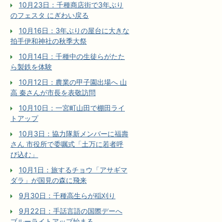
10月23日：千種商店街で3年ぶり
のフェスタ にぎわい戻る
10月16日：3年ぶりの屋台に大きな
拍手伊和神社の秋季大祭
10月14日：千種中の生徒らがたた
ら製鉄を体験
10月12日：農業の甲子園出場へ 山
高 秦さんが市長を表敬訪問
10月10日：一宮町山田で棚田ライ
トアップ
10月3日：協力隊新メンバーに福壽
さん 市役所で委嘱式「土万に若者呼
び込む」
10月1日：旅するチョウ「アサギマ
ダラ」が国見の森に飛来
9月30日：千種高生らが稲刈り
9月22日：手話言語の国際デーへ
ブルーライトアップ始まる