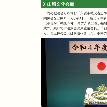
山崎文化会館
市内の戦没者らを悼む「宍粟市戦没者追悼
関係者など約150人が参列し、黙とうや
は市長が「戦後77年、今の宍粟は尊い犠
式辞。続いて市遺族会の東豊俊会長が「戦
く」と追悼のことばを述べました。市内の