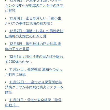
12月9日：戸原小 ふれあいウォー
キング 6年生が地域のことを下の学年
に解説
12月8日：走る姿見たい 千種小生
がバスの車体に地域の魅力描く
12月7日：側溝に転落した男性救助
山崎町の夫婦にのじぎく賞
12月6日：御形神社の巨大絵馬 来
年の干支が登場
12月1日：稲刈り後の田んぼを賑わ
す200体のかかし
11月27日：発酵教室 酒粕をつかっ
た料理に挑戦
11月22日：一宮ひかり保育所幼年
消防クラブが市民局に防火ポスターを
贈呈
11月21日：雪道の安全確保「除雪
出動式」