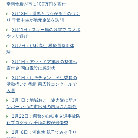
幸南食糧が市に100万円を寄付
3月13日：世界とつながるものづく
り 千種中生が地元企業を訪問
3月11日：スキー場の残雪で スノボ
やソリ遊び
3月7日：伊和高生 模擬選挙を体
験
3月1日：アウトドア施設の整備へ
寄付金 岡山電設に感謝状
3月1日：しそチャン、民生委員の
活動描いた番組 県広報コンクールで
入選
3月1日：地域おこし協力隊に新メ
ンバー たつの市出身の内海さん就任
2月22日：県警の自転車交通事故防
止プログラム 千種高校が最優秀
2月18日：河東幼 親子でみそ作り