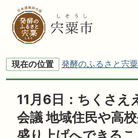
発酵のふるさと宍粟
現在の位置
11月6日：ちくさえ
会議 地域住民や高
盛り上げへできるこ