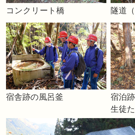
コンクリート橋
隧道
宿舎跡の風呂釜
宿泊
生徒