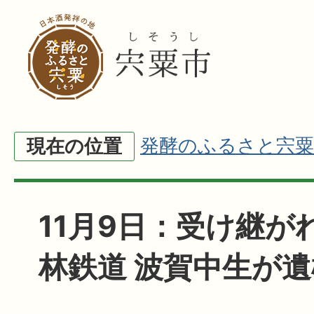
発酵のふるさと宍粟
現在の位置
11月9日：受け継が
林鉄道 波賀中生が