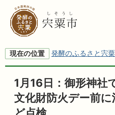
発酵のふるさと宍粟
現在の位置
1月16日：御形神社
文化財防火デー前に
ど点検