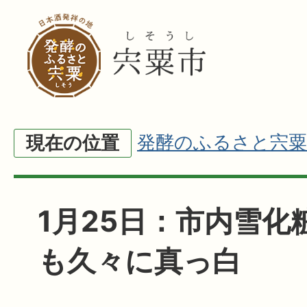
発酵のふるさと宍粟
現在の位置
1月25日：市内雪化
も久々に真っ白