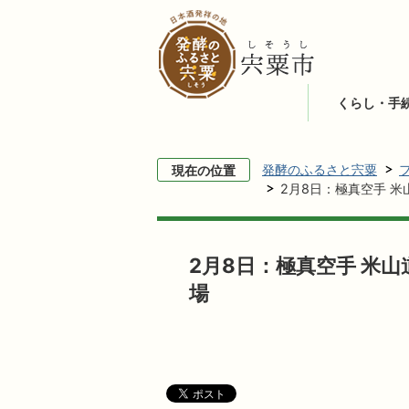
くらし・手
発酵のふるさと宍粟
現在の位置
2月8日：極真空手 米
2月8日：極真空手 米山
場