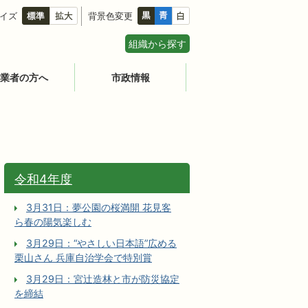
イズ
背景色変更
組織から探す
業者の方へ
市政情報
令和4年度
3月31日：夢公園の桜満開 花見客
ら春の陽気楽しむ
3月29日：“やさしい日本語”広める
栗山さん 兵庫自治学会で特別賞
3月29日：宮辻󠄀造林と市が防災協定
を締結