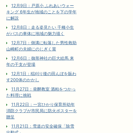
12月9日：戸原小 ふれあいウォー
キング 6年生が地域のことを下の学年
に解説
12月8日：走る姿見たい 千種小生
がバスの車体に地域の魅力描く
12月7日：側溝に転落した男性救助
山崎町の夫婦にのじぎく賞
12月6日：御形神社の巨大絵馬 来
年の干支が登場
12月1日：稲刈り後の田んぼを賑わ
す200体のかかし
11月27日：発酵教室 酒粕をつかっ
た料理に挑戦
11月22日：一宮ひかり保育所幼年
消防クラブが市民局に防火ポスターを
贈呈
11月21日：雪道の安全確保「除雪
出動式」