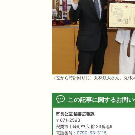
（左から時計回りに）丸林航大さん、丸林
この記事に関するお問い
市長公室 秘書広報課
〒671-2593
宍粟市山崎町中広瀬133番地6
電話番号：
0790-63-3115