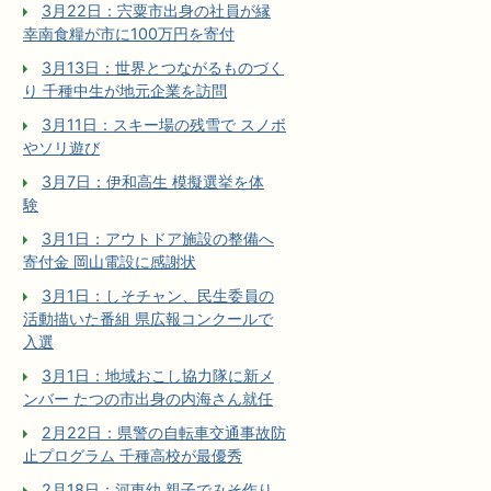
3月22日：宍粟市出身の社員が縁
幸南食糧が市に100万円を寄付
3月13日：世界とつながるものづく
り 千種中生が地元企業を訪問
3月11日：スキー場の残雪で スノボ
やソリ遊び
3月7日：伊和高生 模擬選挙を体
験
3月1日：アウトドア施設の整備へ
寄付金 岡山電設に感謝状
3月1日：しそチャン、民生委員の
活動描いた番組 県広報コンクールで
入選
3月1日：地域おこし協力隊に新メ
ンバー たつの市出身の内海さん就任
2月22日：県警の自転車交通事故防
止プログラム 千種高校が最優秀
2月18日：河東幼 親子でみそ作り