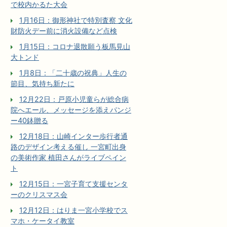
で校内かるた大会
1月16日：御形神社で特別査察 文化
財防火デー前に消火設備など点検
1月15日：コロナ退散願う板馬見山
大トンド
1月8日：「二十歳の祝典」人生の
節目、気持ち新たに
12月22日：戸原小児童らが総合病
院へエール、メッセージを添えパンジ
ー40鉢贈る
12月18日：山崎インター歩行者通
路のデザイン考える催し 一宮町出身
の美術作家 植田さんがライブペイン
ト
12月15日：一宮子育て支援センタ
ーのクリスマス会
12月12日：はりま一宮小学校でス
マホ・ケータイ教室