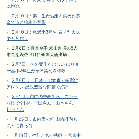
に挑戦
2月10日：第一生命労組が集めた募
金で市に絵本を寄贈
2月10日：蔦沢小3年生 育てた大豆
でみそ作り
2月8日：極真空手 米山道場の5人
市長を表敬 3月に全国大会出場
2月7日：色の変化たのしい はりま
一宮小2年生が草木染めを体験
2月6日：「日本一の給食」多彩に
アレンジ 品数豊富な御膳で好評
2月1日：市内の中高生ら、スキー
競技で全国へ 平田さん、山本さん、
川上さん
1月25日：市内雪化粧 山崎町内も
久々に真っ白
1月18日：生徒たちが熱戦 一宮南中