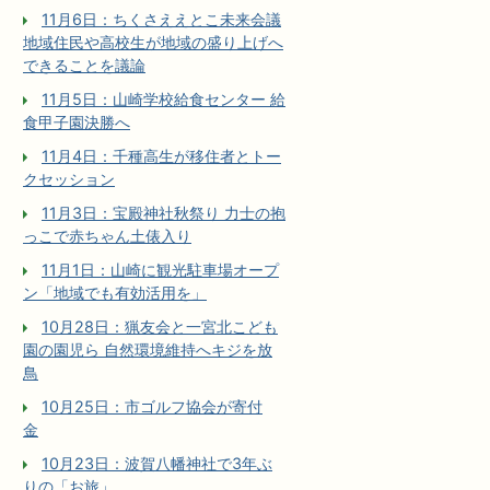
11月6日：ちくさええとこ未来会議
地域住民や高校生が地域の盛り上げへ
できることを議論
11月5日：山崎学校給食センター 給
食甲子園決勝へ
11月4日：千種高生が移住者とトー
クセッション
11月3日：宝殿神社秋祭り 力士の抱
っこで赤ちゃん土俵入り
11月1日：山崎に観光駐車場オープ
ン「地域でも有効活用を」
10月28日：猟友会と一宮北こども
園の園児ら 自然環境維持へキジを放
鳥
10月25日：市ゴルフ協会が寄付
金
10月23日：波賀八幡神社で3年ぶ
りの「お旅」