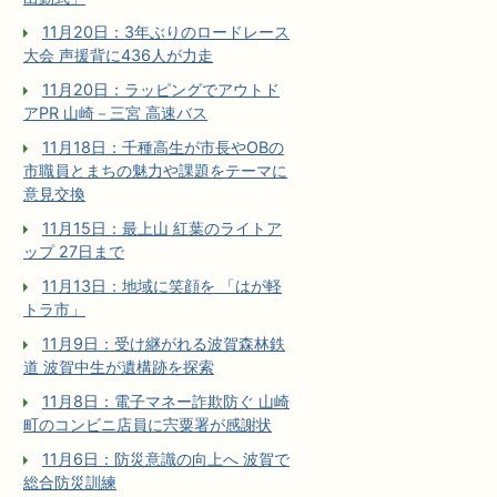
11月20日：3年ぶりのロードレース
大会 声援背に436人が力走
11月20日：ラッピングでアウトド
アPR 山崎－三宮 高速バス
11月18日：千種高生が市長やOBの
市職員とまちの魅力や課題をテーマに
意見交換
11月15日：最上山 紅葉のライトア
ップ 27日まで
11月13日：地域に笑顔を 「はが軽
トラ市」
11月9日：受け継がれる波賀森林鉄
道 波賀中生が遺構跡を探索
11月8日：電子マネー詐欺防ぐ 山崎
町のコンビニ店員に宍粟署が感謝状
11月6日：防災意識の向上へ 波賀で
総合防災訓練