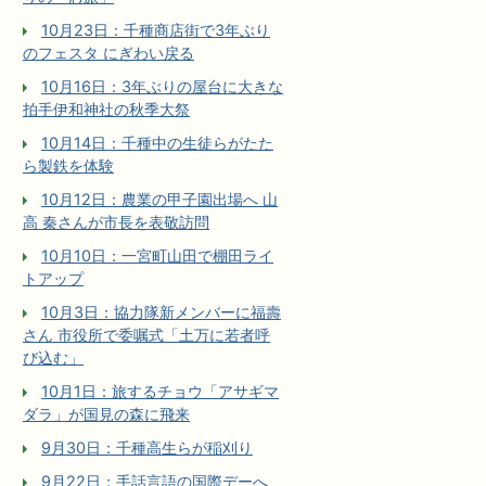
10月23日：千種商店街で3年ぶり
のフェスタ にぎわい戻る
10月16日：3年ぶりの屋台に大きな
拍手伊和神社の秋季大祭
10月14日：千種中の生徒らがたた
ら製鉄を体験
10月12日：農業の甲子園出場へ 山
高 秦さんが市長を表敬訪問
10月10日：一宮町山田で棚田ライ
トアップ
10月3日：協力隊新メンバーに福壽
さん 市役所で委嘱式「土万に若者呼
び込む」
10月1日：旅するチョウ「アサギマ
ダラ」が国見の森に飛来
9月30日：千種高生らが稲刈り
9月22日：手話言語の国際デーへ