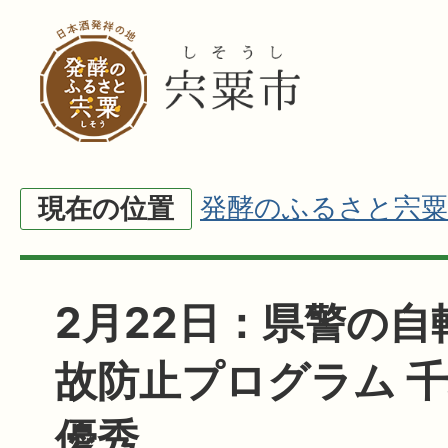
発酵のふるさと宍粟
現在の位置
2月22日：県警の自
故防止プログラム 
優秀