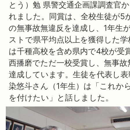
とう）勉 県警交通企画課調査官
れました。同賞は、全校生徒が5
の無事故無違反を達成し、1年生
ストで県平均点以上を獲得した学
は千種高校を含め県内で4校が受
西播磨でただ一校受賞し、無事故
達成しています。生徒を代表し表
染悠斗さん（1年生）は「これか
を付けたい」と話しました。