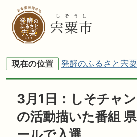
発酵のふるさと宍粟
現在の位置
3月1日：しそチャ
の活動描いた番組 
ールで入選