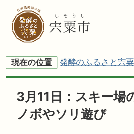
発酵のふるさと宍粟
現在の位置
3月11日：スキー場
ノボやソリ遊び