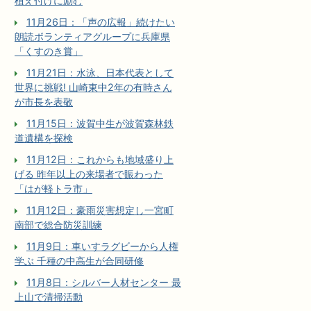
植え付けに励む
11月26日：「声の広報」続けたい
朗読ボランティアグループに兵庫県
「くすのき賞」
11月21日：水泳、日本代表として
世界に挑戦! 山崎東中2年の有時さん
が市長を表敬
11月15日：波賀中生が波賀森林鉄
道遺構を探検
11月12日：これからも地域盛り上
げる 昨年以上の来場者で賑わった
「はが軽トラ市」
11月12日：豪雨災害想定し一宮町
南部で総合防災訓練
11月9日：車いすラグビーから人権
学ぶ 千種の中高生が合同研修
11月8日：シルバー人材センター 最
上山で清掃活動