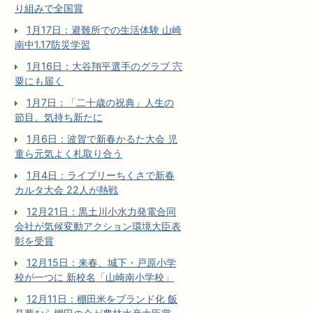
り組みで全国賞
1月17日：避難所での生活体験 山崎
南中1.17防災学習
1月16日：大谷翔平選手のグラブ 宍
粟にも届く
1月7日：「二十歳の祝典」人生の
節目、気持ち新たに
1月6日：波賀で新春かるた大会 児
童ら元気よく札取り合う
1月4日：ライブリーちくさで新春
カルタ大会 22人が熱戦
12月21日：黒土川小水力発電合同
会社が気候変動アクション環境大臣表
彰を受賞
12月15日：来春、城下・戸原小学
校が一つに 新校名「山崎南小学校」
12月11日：棚田米をブランド化 飯