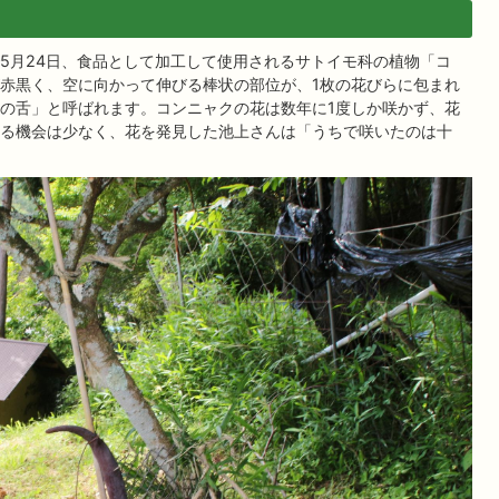
5月24日、食品として加工して使用されるサトイモ科の植物「コ
赤黒く、空に向かって伸びる棒状の部位が、1枚の花びらに包まれ
の舌」と呼ばれます。コンニャクの花は数年に1度しか咲かず、花
る機会は少なく、花を発見した池上さんは「うちで咲いたのは十