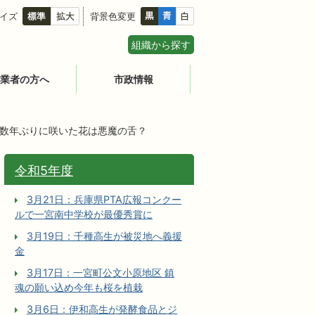
イズ
背景色変更
組織から探す
業者の方へ
市政情報
十数年ぶりに咲いた花は悪魔の舌？
令和5年度
3月21日：兵庫県PTA広報コンクー
ルで一宮南中学校が最優秀賞に
3月19日：千種高生が被災地へ義援
金
3月17日：一宮町公文小原地区 鎮
魂の願い込め今年も桜を植栽
3月6日：伊和高生が発酵食品とジ