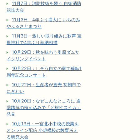
11月7日：消防技術を競う 自衛消防
競技大会
11月3日：4年ぶり盛大に いちのみ
やふるさとまつり
11月3日：激しい取り組みに歓声 宝
殿神社で4年ぶり奉納相撲
10月29日：秋を味わう引原ダムサ
イクリングイベント
10月22日：しそう自立の家で移転1
周年記念コンサート
10月22日：生産者が直売 初朝市で
にぎわい
10月20日：なぜこんなところに 通
学路脇の植え込みで「ど根性スイカ」
発見
10月13日：一宮北小中校の授業を
オンライン配信 小規模校の教育考え
る研究大会