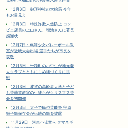
見夢むら棚田の会が農林水産大臣賞
12月8日：御形神社の大絵馬 今年
もお目見え
12月8日：特殊詐欺未然防止 コン
ビニ店員の上山さん、増池さんに署長
感謝状
12月7日：蔦澤少女バレーボール教
室が近畿大会出場 選手たちが市長を
表敬
12月5日：千種町の小中生が地元老
人クラブとともにしめ縄づくりに挑
戦
12月3日：波賀の高齢者大学と子ど
も茶華道教室の生徒らがクリスマス茶
会を初開催
12月3日：太子で民俗芸能祭 宇原
獅子舞保存会が伝統の舞を披露
11月29日：河東小児童ら タマネギ