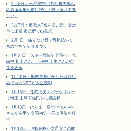
2月2日：一宮北中生徒会 被災地へ
の義援金集め市に寄付「想い届けてほ
しい」
2月2日：市職員2名を石川県・珠洲
市に派遣 市役所で出発式
2月1日：痛くない豆で邪気払い い
ちのぴあで節分まつり
1月31日：スキー競技で全国へ 一宮
南中 川上さん、千種中 山本さんが市
長を表敬
1月20日：地域資源生かした取り組
みで地元NPOが大臣表彰
1月18日：住宅火災をバケツリレー
で鎮圧 山崎町住民らに感謝状
1月18日：はりま一宮小1年の小林
さんが空手で全国初V 市長に優勝を報
告
1月18日：伊和高校が交通安全の取