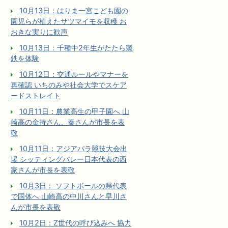
10月13日：はりま一宮こども園の
園児らが植えたサツマイモを収穫 お
おきな実りに歓声
10月13日：千種中2年生がたたら製
鉄を体験
10月12日：交通ルールやマナーを
再確認 いちのみや社会大学でスケア
ードストレイト
10月11日：農業高生の甲子園へ 山
崎高の金持さん、秦さんが市長を表
敬
10月11日：アジアパラ競技大会出
場 シッティングバレー日本代表の西
家さんが市長を表敬
10月3日： ソフトボールの県代表
で国体へ 山崎高の中川さんと早川さ
んが市長を表敬
10月2日：Z世代の呼び込みへ 協力