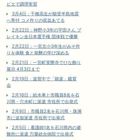
ビエで調理実習
3月4日：千種高生が能登半島地震
へ寄付 コメ作りの収益あてる
2月22日：神野小3年の宇田さん ブ
レイキン全日本選手権 団体戦で優勝
2月22日：一宮北小3年生がみそ作
りを体験 食と発酵の学び深める
2月21日：一宮町実際寺でひな飾り
展示 4月3日まで
2月19日：波賀中で「能楽」鑑賞
会
2月16日：給水車と市職員8名を石
川県・穴水町に派遣 市役所で出発式
2月9日：市職員2名を石川県・珠洲
市に追加派遣 市役所で出発式
2月5日：看護師1名を石川県内の避
難所に派遣 宍粟総合病院で出発式