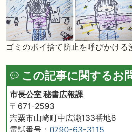
ゴミのポイ捨て防止を呼びかける
この記事に関するお
市長公室 秘書広報課
〒671-2593
宍粟市山崎町中広瀬133番地6
電話番号：
0790-63-3115