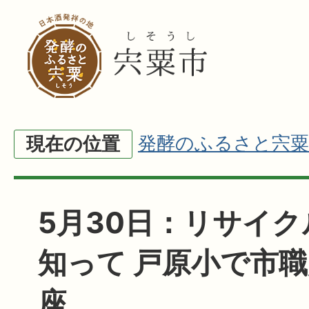
発酵のふるさと宍粟
現在の位置
5月30日：リサイ
知って 戸原小で市
座