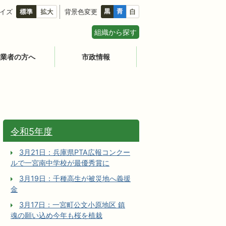
イズ
背景色変更
組織から探す
業者の方へ
市政情報
令和5年度
3月21日：兵庫県PTA広報コンクー
ルで一宮南中学校が最優秀賞に
3月19日：千種高生が被災地へ義援
金
3月17日：一宮町公文小原地区 鎮
魂の願い込め今年も桜を植栽