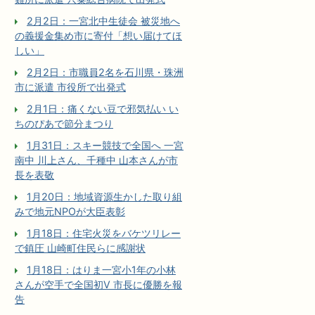
2月2日：一宮北中生徒会 被災地へ
の義援金集め市に寄付「想い届けてほ
しい」
2月2日：市職員2名を石川県・珠洲
市に派遣 市役所で出発式
2月1日：痛くない豆で邪気払い い
ちのぴあで節分まつり
1月31日：スキー競技で全国へ 一宮
南中 川上さん、千種中 山本さんが市
長を表敬
1月20日：地域資源生かした取り組
みで地元NPOが大臣表彰
1月18日：住宅火災をバケツリレー
で鎮圧 山崎町住民らに感謝状
1月18日：はりま一宮小1年の小林
さんが空手で全国初V 市長に優勝を報
告