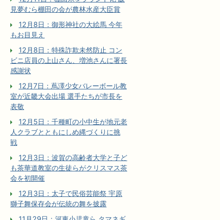
見夢むら棚田の会が農林水産大臣賞
12月8日：御形神社の大絵馬 今年
もお目見え
12月8日：特殊詐欺未然防止 コン
ビニ店員の上山さん、増池さんに署長
感謝状
12月7日：蔦澤少女バレーボール教
室が近畿大会出場 選手たちが市長を
表敬
12月5日：千種町の小中生が地元老
人クラブとともにしめ縄づくりに挑
戦
12月3日：波賀の高齢者大学と子ど
も茶華道教室の生徒らがクリスマス茶
会を初開催
12月3日：太子で民俗芸能祭 宇原
獅子舞保存会が伝統の舞を披露
11月29日：河東小児童ら タマネギ