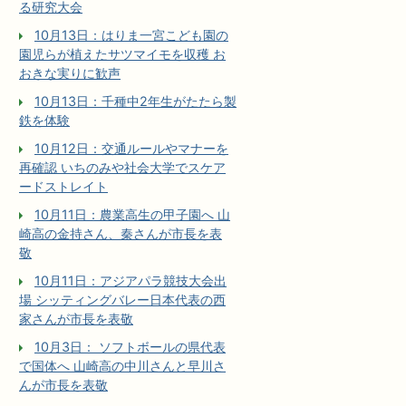
る研究大会
10月13日：はりま一宮こども園の
園児らが植えたサツマイモを収穫 お
おきな実りに歓声
10月13日：千種中2年生がたたら製
鉄を体験
10月12日：交通ルールやマナーを
再確認 いちのみや社会大学でスケア
ードストレイト
10月11日：農業高生の甲子園へ 山
崎高の金持さん、秦さんが市長を表
敬
10月11日：アジアパラ競技大会出
場 シッティングバレー日本代表の西
家さんが市長を表敬
10月3日： ソフトボールの県代表
で国体へ 山崎高の中川さんと早川さ
んが市長を表敬