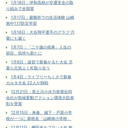
1月18日：伊和高校が交通安全の取
り組みで全国賞
1月17日：避難所での生活体験 山崎
南中1.17防災学習
1月16日：大谷翔平選手のグラブ 宍
粟にも届く
1月7日：「二十歳の祝典」人生の
節目、気持ち新たに
1月6日：波賀で新春かるた大会 児
童ら元気よく札取り合う
1月4日：ライブリーちくさで新春
カルタ大会 22人が熱戦
12月21日：黒土川小水力発電合同
会社が気候変動アクション環境大臣表
彰を受賞
12月15日：来春、城下・戸原小学
校が一つに 新校名「山崎南小学校」
12月11日：棚田米をブランド化 飯