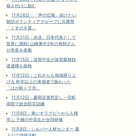
植え付けに励む
11月26日：「声の広報」続けたい
朗読ボランティアグループに兵庫県
「くすのき賞」
11月21日：水泳、日本代表として
世界に挑戦! 山崎東中2年の有時さん
が市長を表敬
11月15日：波賀中生が波賀森林鉄
道遺構を探検
11月12日：これからも地域盛り上
げる 昨年以上の来場者で賑わった
「はが軽トラ市」
11月12日：豪雨災害想定し一宮町
南部で総合防災訓練
11月9日：車いすラグビーから人権
学ぶ 千種の中高生が合同研修
11月8日：シルバー人材センター 最
上山で清掃活動