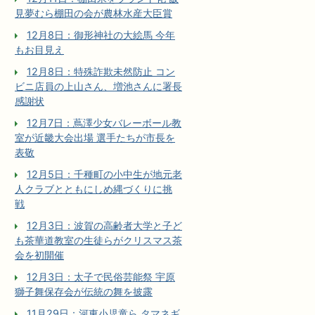
見夢むら棚田の会が農林水産大臣賞
12月8日：御形神社の大絵馬 今年
もお目見え
12月8日：特殊詐欺未然防止 コン
ビニ店員の上山さん、増池さんに署長
感謝状
12月7日：蔦澤少女バレーボール教
室が近畿大会出場 選手たちが市長を
表敬
12月5日：千種町の小中生が地元老
人クラブとともにしめ縄づくりに挑
戦
12月3日：波賀の高齢者大学と子ど
も茶華道教室の生徒らがクリスマス茶
会を初開催
12月3日：太子で民俗芸能祭 宇原
獅子舞保存会が伝統の舞を披露
11月29日：河東小児童ら タマネギ