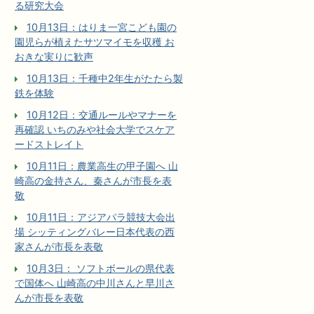
る研究大会
10月13日：はりま一宮こども園の
園児らが植えたサツマイモを収穫 お
おきな実りに歓声
10月13日：千種中2年生がたたら製
鉄を体験
10月12日：交通ルールやマナーを
再確認 いちのみや社会大学でスケア
ードストレイト
10月11日：農業高生の甲子園へ 山
崎高の金持さん、秦さんが市長を表
敬
10月11日：アジアパラ競技大会出
場 シッティングバレー日本代表の西
家さんが市長を表敬
10月3日： ソフトボールの県代表
で国体へ 山崎高の中川さんと早川さ
んが市長を表敬