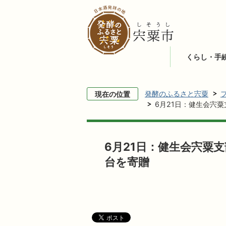
くらし・手
発酵のふるさと宍粟
現在の位置
6月21日：健生会宍
6月21日：健生会宍粟
台を寄贈