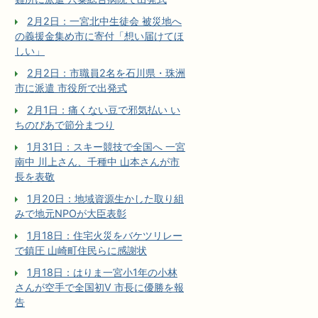
2月2日：一宮北中生徒会 被災地へ
の義援金集め市に寄付「想い届けてほ
しい」
2月2日：市職員2名を石川県・珠洲
市に派遣 市役所で出発式
2月1日：痛くない豆で邪気払い い
ちのぴあで節分まつり
1月31日：スキー競技で全国へ 一宮
南中 川上さん、千種中 山本さんが市
長を表敬
1月20日：地域資源生かした取り組
みで地元NPOが大臣表彰
1月18日：住宅火災をバケツリレー
で鎮圧 山崎町住民らに感謝状
1月18日：はりま一宮小1年の小林
さんが空手で全国初V 市長に優勝を報
告