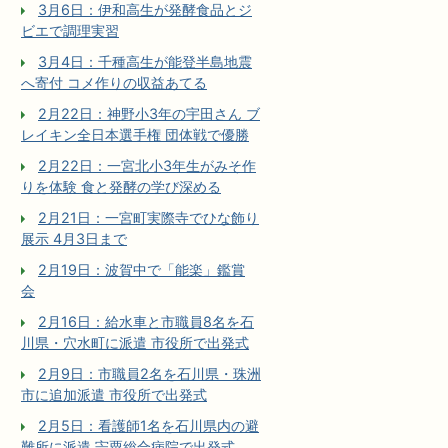
3月6日：伊和高生が発酵食品とジ
ビエで調理実習
3月4日：千種高生が能登半島地震
へ寄付 コメ作りの収益あてる
2月22日：神野小3年の宇田さん ブ
レイキン全日本選手権 団体戦で優勝
2月22日：一宮北小3年生がみそ作
りを体験 食と発酵の学び深める
2月21日：一宮町実際寺でひな飾り
展示 4月3日まで
2月19日：波賀中で「能楽」鑑賞
会
2月16日：給水車と市職員8名を石
川県・穴水町に派遣 市役所で出発式
2月9日：市職員2名を石川県・珠洲
市に追加派遣 市役所で出発式
2月5日：看護師1名を石川県内の避
難所に派遣 宍粟総合病院で出発式