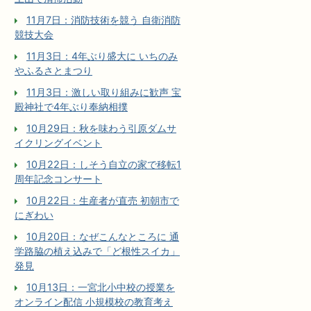
11月7日：消防技術を競う 自衛消防
競技大会
11月3日：4年ぶり盛大に いちのみ
やふるさとまつり
11月3日：激しい取り組みに歓声 宝
殿神社で4年ぶり奉納相撲
10月29日：秋を味わう引原ダムサ
イクリングイベント
10月22日：しそう自立の家で移転1
周年記念コンサート
10月22日：生産者が直売 初朝市で
にぎわい
10月20日：なぜこんなところに 通
学路脇の植え込みで「ど根性スイカ」
発見
10月13日：一宮北小中校の授業を
オンライン配信 小規模校の教育考え