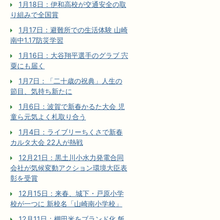
1月18日：伊和高校が交通安全の取
り組みで全国賞
1月17日：避難所での生活体験 山崎
南中1.17防災学習
1月16日：大谷翔平選手のグラブ 宍
粟にも届く
1月7日：「二十歳の祝典」人生の
節目、気持ち新たに
1月6日：波賀で新春かるた大会 児
童ら元気よく札取り合う
1月4日：ライブリーちくさで新春
カルタ大会 22人が熱戦
12月21日：黒土川小水力発電合同
会社が気候変動アクション環境大臣表
彰を受賞
12月15日：来春、城下・戸原小学
校が一つに 新校名「山崎南小学校」
12月11日：棚田米をブランド化 飯