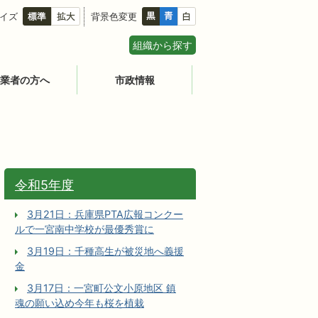
イズ
背景色変更
組織から探す
業者の方へ
市政情報
令和5年度
3月21日：兵庫県PTA広報コンクー
ルで一宮南中学校が最優秀賞に
3月19日：千種高生が被災地へ義援
金
3月17日：一宮町公文小原地区 鎮
魂の願い込め今年も桜を植栽