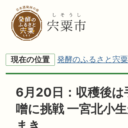
発酵のふるさと宍粟
現在の位置
6月20日：収穫後
噌に挑戦 一宮北小
まき