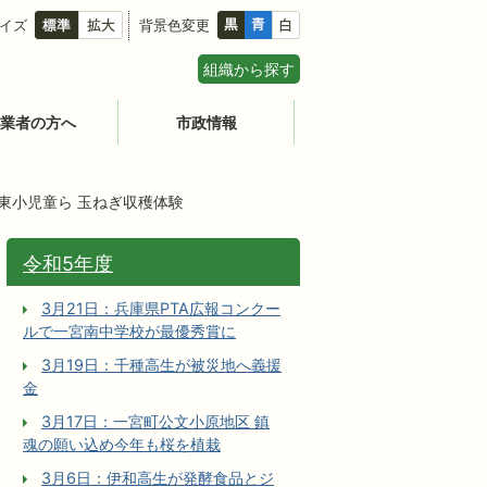
イズ
背景色変更
組織から探す
業者の方へ
市政情報
河東小児童ら 玉ねぎ収穫体験
令和5年度
3月21日：兵庫県PTA広報コンクー
ルで一宮南中学校が最優秀賞に
3月19日：千種高生が被災地へ義援
金
3月17日：一宮町公文小原地区 鎮
魂の願い込め今年も桜を植栽
3月6日：伊和高生が発酵食品とジ