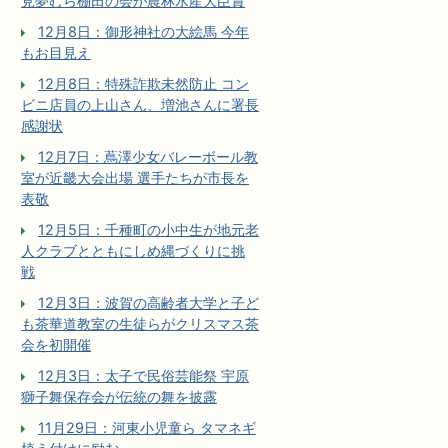
見夢むら棚田の会が農林水産大臣賞
12月8日：御形神社の大絵馬 今年
もお目見え
12月8日：特殊詐欺未然防止 コン
ビニ店員の上山さん、増池さんに署長
感謝状
12月7日：蔦澤少女バレーボール教
室が近畿大会出場 選手たちが市長を
表敬
12月5日：千種町の小中生が地元老
人クラブとともにしめ縄づくりに挑
戦
12月3日：波賀の高齢者大学と子ど
も茶華道教室の生徒らがクリスマス茶
会を初開催
12月3日：太子で民俗芸能祭 宇原
獅子舞保存会が伝統の舞を披露
11月29日：河東小児童ら タマネギ