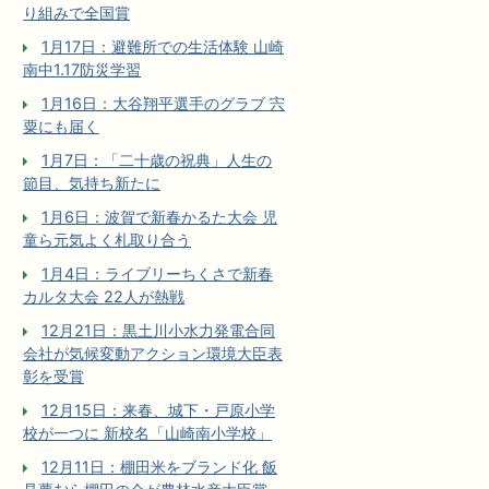
り組みで全国賞
1月17日：避難所での生活体験 山崎
南中1.17防災学習
1月16日：大谷翔平選手のグラブ 宍
粟にも届く
1月7日：「二十歳の祝典」人生の
節目、気持ち新たに
1月6日：波賀で新春かるた大会 児
童ら元気よく札取り合う
1月4日：ライブリーちくさで新春
カルタ大会 22人が熱戦
12月21日：黒土川小水力発電合同
会社が気候変動アクション環境大臣表
彰を受賞
12月15日：来春、城下・戸原小学
校が一つに 新校名「山崎南小学校」
12月11日：棚田米をブランド化 飯