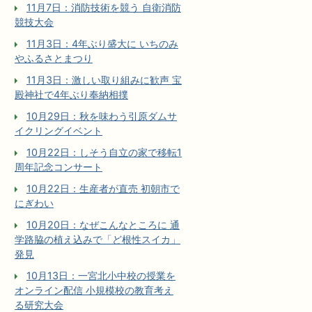
11月7日：消防技術を競う 自衛消防
競技大会
11月3日：4年ぶり盛大に いちのみ
やふるさとまつり
11月3日：激しい取り組みに歓声 宝
殿神社で4年ぶり奉納相撲
10月29日：秋を味わう引原ダムサ
イクリングイベント
10月22日：しそう自立の家で移転1
周年記念コンサート
10月22日：生産者が直売 初朝市で
にぎわい
10月20日：なぜこんなところに 通
学路脇の植え込みで「ど根性スイカ」
発見
10月13日：一宮北小中校の授業を
オンライン配信 小規模校の教育考え
る研究大会