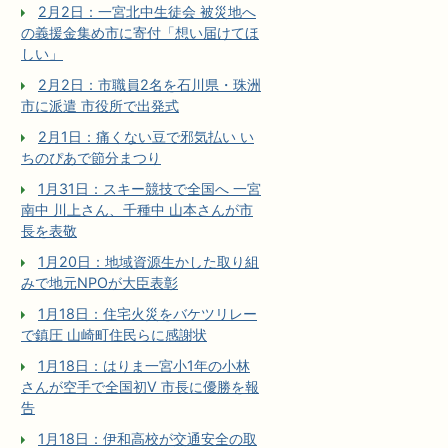
2月2日：一宮北中生徒会 被災地へ
の義援金集め市に寄付「想い届けてほ
しい」
2月2日：市職員2名を石川県・珠洲
市に派遣 市役所で出発式
2月1日：痛くない豆で邪気払い い
ちのぴあで節分まつり
1月31日：スキー競技で全国へ 一宮
南中 川上さん、千種中 山本さんが市
長を表敬
1月20日：地域資源生かした取り組
みで地元NPOが大臣表彰
1月18日：住宅火災をバケツリレー
で鎮圧 山崎町住民らに感謝状
1月18日：はりま一宮小1年の小林
さんが空手で全国初V 市長に優勝を報
告
1月18日：伊和高校が交通安全の取