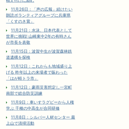
植え付けに励む
11月26日：「声の広報」続けたい
朗読ボランティアグループに兵庫県
「くすのき賞」
11月21日：水泳、日本代表として
世界に挑戦! 山崎東中2年の有時さん
が市長を表敬
11月15日：波賀中生が波賀森林鉄
道遺構を探検
11月12日：これからも地域盛り上
げる 昨年以上の来場者で賑わった
「はが軽トラ市」
11月12日：豪雨災害想定し一宮町
南部で総合防災訓練
11月9日：車いすラグビーから人権
学ぶ 千種の中高生が合同研修
11月8日：シルバー人材センター 最
上山で清掃活動