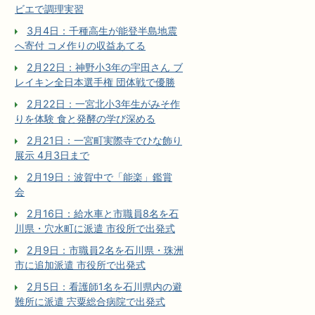
ビエで調理実習
3月4日：千種高生が能登半島地震
へ寄付 コメ作りの収益あてる
2月22日：神野小3年の宇田さん ブ
レイキン全日本選手権 団体戦で優勝
2月22日：一宮北小3年生がみそ作
りを体験 食と発酵の学び深める
2月21日：一宮町実際寺でひな飾り
展示 4月3日まで
2月19日：波賀中で「能楽」鑑賞
会
2月16日：給水車と市職員8名を石
川県・穴水町に派遣 市役所で出発式
2月9日：市職員2名を石川県・珠洲
市に追加派遣 市役所で出発式
2月5日：看護師1名を石川県内の避
難所に派遣 宍粟総合病院で出発式