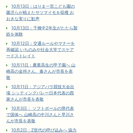
10月13日：はりま一宮こども園の
園児らが植えたサツマイモを収穫 お
おきな実りに歓声
10月13日：千種中2年生がたたら製
鉄を体験
10月12日：交通ルールやマナーを
再確認 いちのみや社会大学でスケア
ードストレイト
10月11日：農業高生の甲子園へ 山
崎高の金持さん、秦さんが市長を表
敬
10月11日：アジアパラ競技大会出
場 シッティングバレー日本代表の西
家さんが市長を表敬
10月3日： ソフトボールの県代表
で国体へ 山崎高の中川さんと早川さ
んが市長を表敬
10月2日：Z世代の呼び込みへ 協力