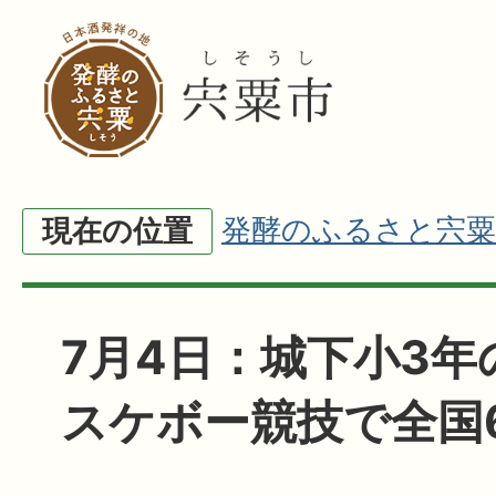
発酵のふるさと宍粟
現在の位置
7月4日：城下小3年
スケボー競技で全国