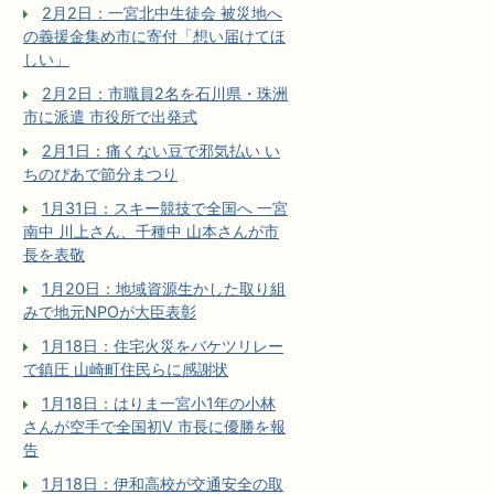
2月2日：一宮北中生徒会 被災地へ
の義援金集め市に寄付「想い届けてほ
しい」
2月2日：市職員2名を石川県・珠洲
市に派遣 市役所で出発式
2月1日：痛くない豆で邪気払い い
ちのぴあで節分まつり
1月31日：スキー競技で全国へ 一宮
南中 川上さん、千種中 山本さんが市
長を表敬
1月20日：地域資源生かした取り組
みで地元NPOが大臣表彰
1月18日：住宅火災をバケツリレー
で鎮圧 山崎町住民らに感謝状
1月18日：はりま一宮小1年の小林
さんが空手で全国初V 市長に優勝を報
告
1月18日：伊和高校が交通安全の取