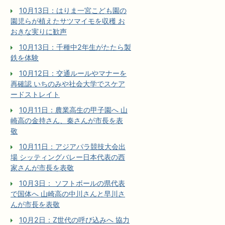
10月13日：はりま一宮こども園の
園児らが植えたサツマイモを収穫 お
おきな実りに歓声
10月13日：千種中2年生がたたら製
鉄を体験
10月12日：交通ルールやマナーを
再確認 いちのみや社会大学でスケア
ードストレイト
10月11日：農業高生の甲子園へ 山
崎高の金持さん、秦さんが市長を表
敬
10月11日：アジアパラ競技大会出
場 シッティングバレー日本代表の西
家さんが市長を表敬
10月3日： ソフトボールの県代表
で国体へ 山崎高の中川さんと早川さ
んが市長を表敬
10月2日：Z世代の呼び込みへ 協力