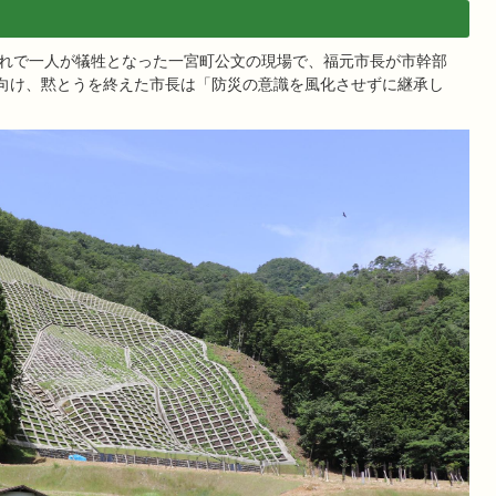
崩れで一人が犠牲となった一宮町公文の現場で、福元市長が市幹部
向け、黙とうを終えた市長は「防災の意識を風化させずに継承し