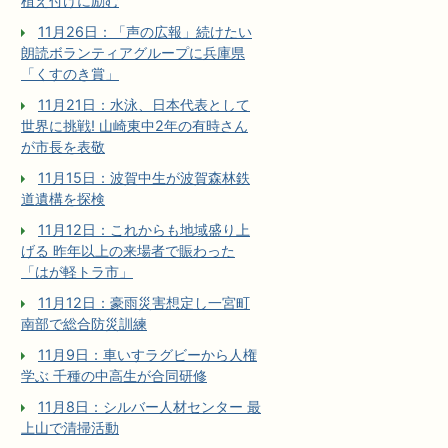
植え付けに励む
11月26日：「声の広報」続けたい
朗読ボランティアグループに兵庫県
「くすのき賞」
11月21日：水泳、日本代表として
世界に挑戦! 山崎東中2年の有時さん
が市長を表敬
11月15日：波賀中生が波賀森林鉄
道遺構を探検
11月12日：これからも地域盛り上
げる 昨年以上の来場者で賑わった
「はが軽トラ市」
11月12日：豪雨災害想定し一宮町
南部で総合防災訓練
11月9日：車いすラグビーから人権
学ぶ 千種の中高生が合同研修
11月8日：シルバー人材センター 最
上山で清掃活動