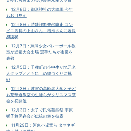
見夢むら棚田の会が農林水産大臣賞
12月8日：御形神社の大絵馬 今年
もお目見え
12月8日：特殊詐欺未然防止 コン
ビニ店員の上山さん、増池さんに署長
感謝状
12月7日：蔦澤少女バレーボール教
室が近畿大会出場 選手たちが市長を
表敬
12月5日：千種町の小中生が地元老
人クラブとともにしめ縄づくりに挑
戦
12月3日：波賀の高齢者大学と子ど
も茶華道教室の生徒らがクリスマス茶
会を初開催
12月3日：太子で民俗芸能祭 宇原
獅子舞保存会が伝統の舞を披露
11月29日：河東小児童ら タマネギ