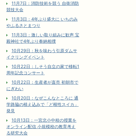
11月7日：消防技術を競う 自衛消防
競技大会
11月3日：4年ぶり盛大に いちのみ
やふるさとまつり
11月3日：激しい取り組みに歓声 宝
殿神社で4年ぶり奉納相撲
10月29日：秋を味わう引原ダムサ
イクリングイベント
10月22日：しそう自立の家で移転1
周年記念コンサート
10月22日：生産者が直売 初朝市で
にぎわい
10月20日：なぜこんなところに 通
学路脇の植え込みで「ど根性スイカ」
発見
10月13日：一宮北小中校の授業を
オンライン配信 小規模校の教育考え
る研究大会