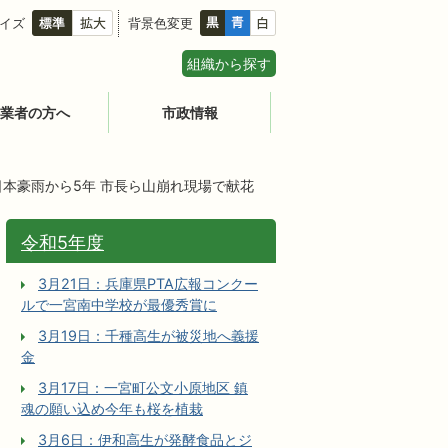
イズ
背景色変更
組織から探す
業者の方へ
市政情報
日本豪雨から5年 市長ら山崩れ現場で献花
令和5年度
3月21日：兵庫県PTA広報コンクー
ルで一宮南中学校が最優秀賞に
3月19日：千種高生が被災地へ義援
金
3月17日：一宮町公文小原地区 鎮
魂の願い込め今年も桜を植栽
3月6日：伊和高生が発酵食品とジ