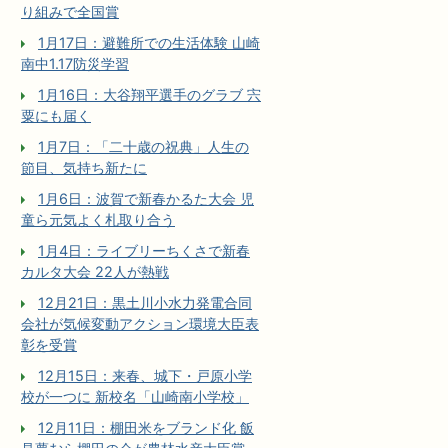
り組みで全国賞
1月17日：避難所での生活体験 山崎
南中1.17防災学習
1月16日：大谷翔平選手のグラブ 宍
粟にも届く
1月7日：「二十歳の祝典」人生の
節目、気持ち新たに
1月6日：波賀で新春かるた大会 児
童ら元気よく札取り合う
1月4日：ライブリーちくさで新春
カルタ大会 22人が熱戦
12月21日：黒土川小水力発電合同
会社が気候変動アクション環境大臣表
彰を受賞
12月15日：来春、城下・戸原小学
校が一つに 新校名「山崎南小学校」
12月11日：棚田米をブランド化 飯