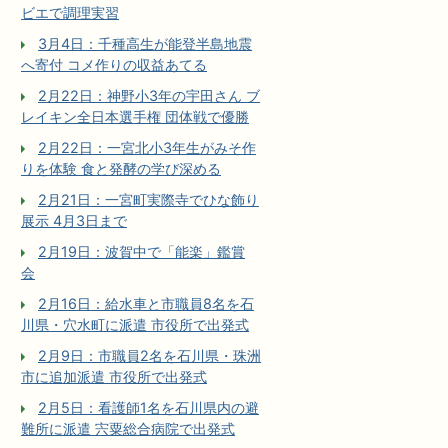
ビエで調理実習
3月4日：千種高生が能登半島地震
へ寄付 コメ作りの収益あてる
2月22日：神野小3年の宇田さん ブ
レイキン全日本選手権 団体戦で優勝
2月22日：一宮北小3年生がみそ作
りを体験 食と発酵の学び深める
2月21日：一宮町実際寺でひな飾り
展示 4月3日まで
2月19日：波賀中で「能楽」鑑賞
会
2月16日：給水車と市職員8名を石
川県・穴水町に派遣 市役所で出発式
2月9日：市職員2名を石川県・珠洲
市に追加派遣 市役所で出発式
2月5日：看護師1名を石川県内の避
難所に派遣 宍粟総合病院で出発式