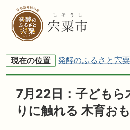
発酵のふるさと宍粟
現在の位置
7月22日：子ども
りに触れる 木育お