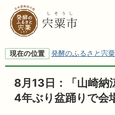
発酵のふるさと宍粟
現在の位置
8月13日：「山崎納
4年ぶり盆踊りで会