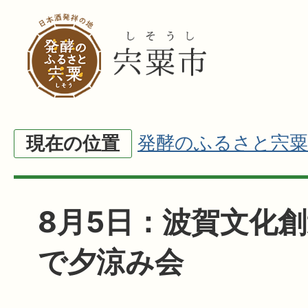
発酵のふるさと宍粟
現在の位置
8月5日：波賀文化
で夕涼み会