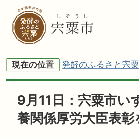
発酵のふるさと宍粟
現在の位置
9月11日：宍粟市い
養関係厚労大臣表彰