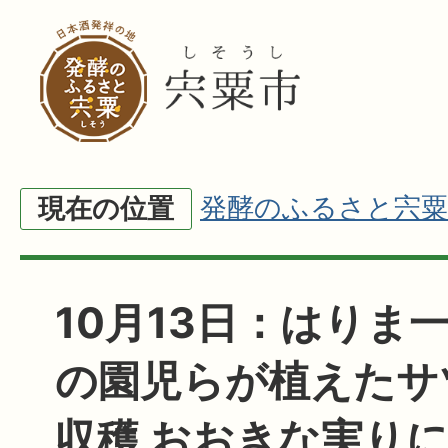
発酵のふるさと宍粟
現在の位置
10月13日：はりま
の園児らが植えたサ
収穫 おおきな実り