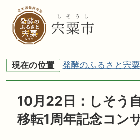
発酵のふるさと宍粟
現在の位置
10月22日：しそう
移転1周年記念コン