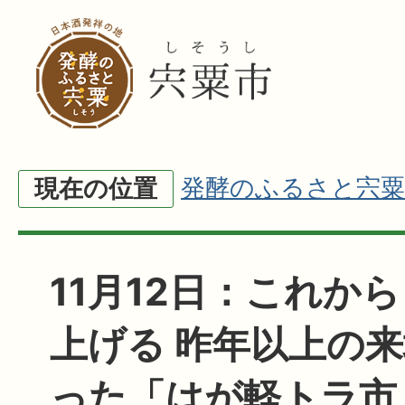
発酵のふるさと宍粟
現在の位置
11月12日：これか
上げる 昨年以上の
った「はが軽トラ市