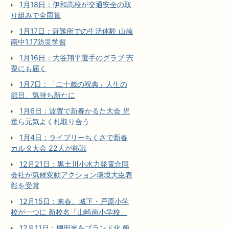
1月18日：伊和高校が交通安全の取
り組みで全国賞
1月17日：避難所での生活体験 山崎
南中1.17防災学習
1月16日：大谷翔平選手のグラブ 宍
粟にも届く
1月7日：「二十歳の祝典」人生の
節目、気持ち新たに
1月6日：波賀で新春かるた大会 児
童ら元気よく札取り合う
1月4日：ライブリーちくさで新春
カルタ大会 22人が熱戦
12月21日：黒土川小水力発電合同
会社が気候変動アクション環境大臣表
彰を受賞
12月15日：来春、城下・戸原小学
校が一つに 新校名「山崎南小学校」
12月11日：棚田米をブランド化 飯