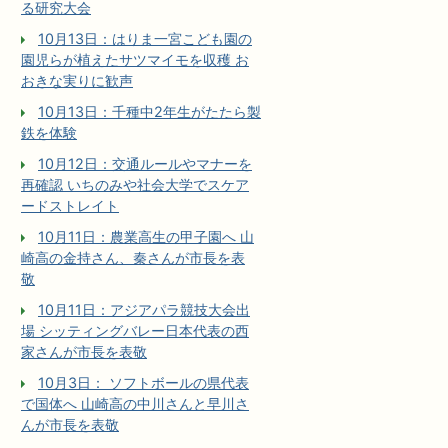
る研究大会
10月13日：はりま一宮こども園の
園児らが植えたサツマイモを収穫 お
おきな実りに歓声
10月13日：千種中2年生がたたら製
鉄を体験
10月12日：交通ルールやマナーを
再確認 いちのみや社会大学でスケア
ードストレイト
10月11日：農業高生の甲子園へ 山
崎高の金持さん、秦さんが市長を表
敬
10月11日：アジアパラ競技大会出
場 シッティングバレー日本代表の西
家さんが市長を表敬
10月3日： ソフトボールの県代表
で国体へ 山崎高の中川さんと早川さ
んが市長を表敬