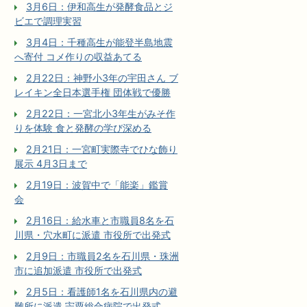
3月6日：伊和高生が発酵食品とジ
ビエで調理実習
3月4日：千種高生が能登半島地震
へ寄付 コメ作りの収益あてる
2月22日：神野小3年の宇田さん ブ
レイキン全日本選手権 団体戦で優勝
2月22日：一宮北小3年生がみそ作
りを体験 食と発酵の学び深める
2月21日：一宮町実際寺でひな飾り
展示 4月3日まで
2月19日：波賀中で「能楽」鑑賞
会
2月16日：給水車と市職員8名を石
川県・穴水町に派遣 市役所で出発式
2月9日：市職員2名を石川県・珠洲
市に追加派遣 市役所で出発式
2月5日：看護師1名を石川県内の避
難所に派遣 宍粟総合病院で出発式