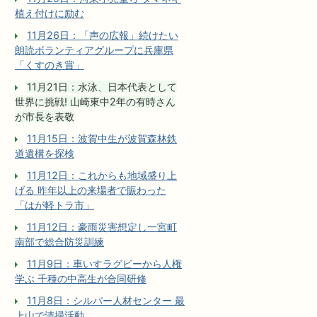
植え付けに励む
11月26日：「声の広報」続けたい
朗読ボランティアグループに兵庫県
「くすのき賞」
11月21日：水泳、日本代表として
世界に挑戦! 山崎東中2年の有時さん
が市長を表敬
11月15日：波賀中生が波賀森林鉄
道遺構を探検
11月12日：これからも地域盛り上
げる 昨年以上の来場者で賑わった
「はが軽トラ市」
11月12日：豪雨災害想定し一宮町
南部で総合防災訓練
11月9日：車いすラグビーから人権
学ぶ 千種の中高生が合同研修
11月8日：シルバー人材センター 最
上山で清掃活動