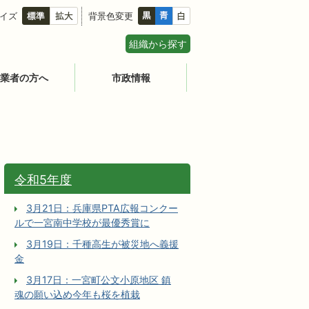
イズ
背景色変更
組織から探す
業者の方へ
市政情報
令和5年度
3月21日：兵庫県PTA広報コンクー
ルで一宮南中学校が最優秀賞に
3月19日：千種高生が被災地へ義援
金
3月17日：一宮町公文小原地区 鎮
魂の願い込め今年も桜を植栽