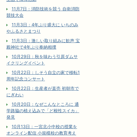
11月7日：消防技術を競う 自衛消防
競技大会
11月3日：4年ぶり盛大に いちのみ
やふるさとまつり
11月3日：激しい取り組みに歓声 宝
殿神社で4年ぶり奉納相撲
10月29日：秋を味わう引原ダムサ
イクリングイベント
10月22日：しそう自立の家で移転1
周年記念コンサート
10月22日：生産者が直売 初朝市で
にぎわい
10月20日：なぜこんなところに 通
学路脇の植え込みで「ど根性スイカ」
発見
10月13日：一宮北小中校の授業を
オンライン配信 小規模校の教育考え