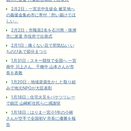
2月2日：一宮北中生徒会 被災地へ
の義援金集め市に寄付「想い届けてほ
しい」
2月2日：市職員2名を石川県・珠洲
市に派遣 市役所で出発式
2月1日：痛くない豆で邪気払い い
ちのぴあで節分まつり
1月31日：スキー競技で全国へ 一宮
南中 川上さん、千種中 山本さんが市
長を表敬
1月20日：地域資源生かした取り組
みで地元NPOが大臣表彰
1月18日：住宅火災をバケツリレー
で鎮圧 山崎町住民らに感謝状
1月18日：はりま一宮小1年の小林
さんが空手で全国初V 市長に優勝を報
告