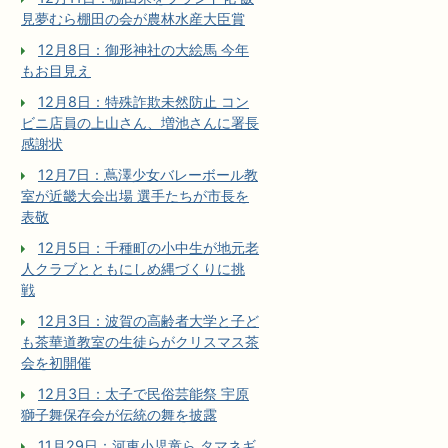
見夢むら棚田の会が農林水産大臣賞
12月8日：御形神社の大絵馬 今年
もお目見え
12月8日：特殊詐欺未然防止 コン
ビニ店員の上山さん、増池さんに署長
感謝状
12月7日：蔦澤少女バレーボール教
室が近畿大会出場 選手たちが市長を
表敬
12月5日：千種町の小中生が地元老
人クラブとともにしめ縄づくりに挑
戦
12月3日：波賀の高齢者大学と子ど
も茶華道教室の生徒らがクリスマス茶
会を初開催
12月3日：太子で民俗芸能祭 宇原
獅子舞保存会が伝統の舞を披露
11月29日：河東小児童ら タマネギ