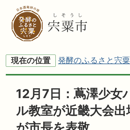
発酵のふるさと宍粟
現在の位置
12月7日：蔦澤少女
ル教室が近畿大会出
が市長を表敬