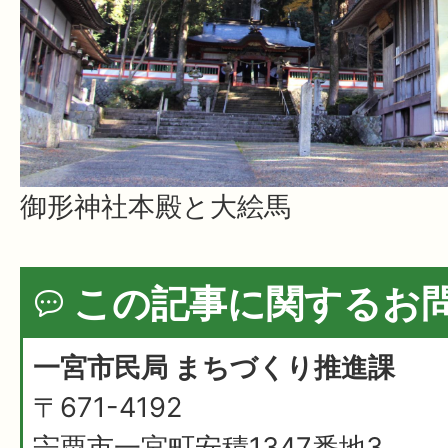
御形神社本殿と大絵馬
この記事に関するお
一宮市民局 まちづくり推進課
〒671-4192
宍粟市一宮町安積1347番地3